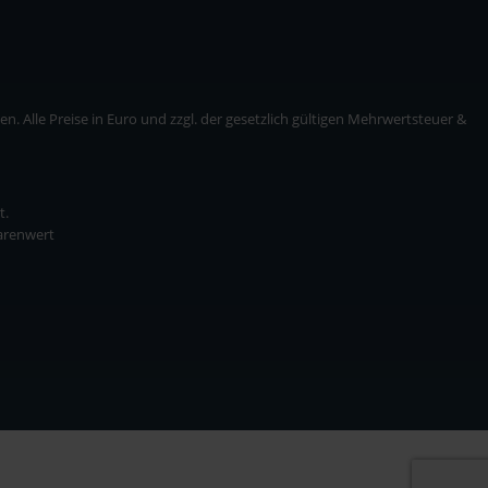
. Alle Preise in Euro und zzgl. der gesetzlich gültigen Mehrwertsteuer &
t.
Warenwert
* zzgl. Versandkosten
ise in Euro und zzgl. der gesetzlich gültigen Mehrwertsteuer & Versandkosten.