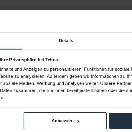
Details
 Ihre Privatsphäre bei Teltec
nhalte und Anzeigen zu personalisieren, Funktionen für soziale
Diffusion 2
Tiffen 4x5.65" Filter Low Contrast
Tiffen 4x5,
Website zu analysieren. Außerdem geben wir Informationen zu I
1/8
r soziale Medien, Werbung und Analysen weiter. Unsere Partner
n 2 Filter
Low Contrast Filter zum reduzieren des
Pr
Kontrasts
 Daten zusammen, die Sie ihnen bereitgestellt haben oder die s
58563
Artikelnummer: 12294406
Arti
n.
€ 340,00
9
Brutto: € 404,60
e anfragen
Liefertermin bitte anfragen
Lie
Anpassen