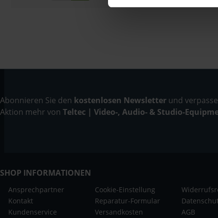
Abonnieren Sie den
kostenlosen Newsletter
und verpassen
Aktion mehr von
Teltec | Video-, Audio- & Studio-Equipm
SHOP INFORMATIONEN
Ansprechpartner
Cookie-Einstellung
Widerrufsr
Kontakt
Reparatur-Formular
Datenschu
Kundenservice
Versandkosten
AGB