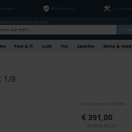
FLEXMIETE
PRODUKTSCHUTZ
120 TAGE ZA
 PRODUKTIONSTECHNIK FÜR PROFIS
SUCH
ive
Post & IT
Licht
Ton
Speicher
Demo & Used
t 1/8
Artikelnummer: 12229790
€ 391,00
Brutto:€ 465,29