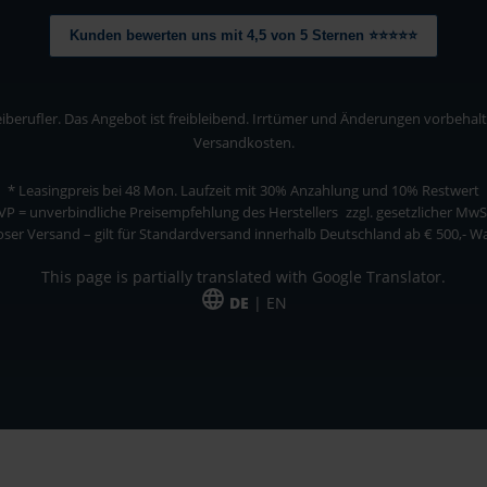
Kunden bewerten uns mit 4,5 von 5 Sternen ⭐⭐⭐⭐⭐
berufler. Das Angebot ist freibleibend. Irrtümer und Änderungen vorbehalten
Versandkosten.
* Leasingpreis bei 48 Mon.
Laufzeit mit 30% Anzahlung und 10% Restwert
VP = unverbindliche Preisempfehlung des Herstellers
zzgl. gesetzlicher MwS
ser Versand – gilt für Standardversand innerhalb Deutschland ab € 500,- 
This page is partially translated with Google Translator.
DE
| EN
ler. Das Angebot ist freibleibend. Irrtümer und Änderungen vorbehalten. Alle Pre
*Leasingpreis bei 48 Mon.
*Leasingpreis bei 48 Mon.
VPE = Verpackungseinheit
UVP = unverbindliche Preisempfehlung des Herstellers (Nettopreis)