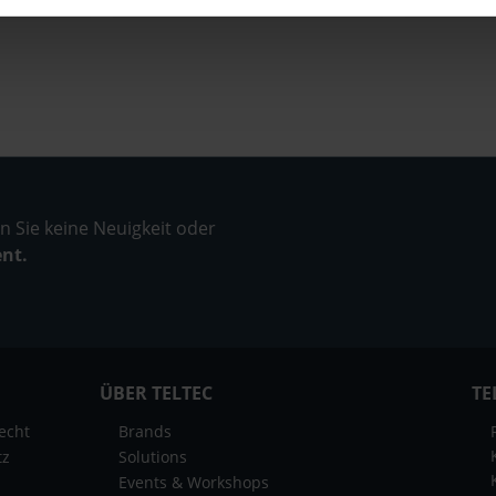
 Sie keine Neuigkeit oder
ent.
ÜBER TELTEC
TE
echt
Brands
tz
Solutions
Events & Workshops