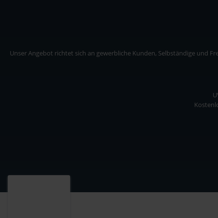
Unser Angebot richtet sich an gewerbliche Kunden, Selbständige und Frei
U
Kostenlo
Unser Angebot richtet sich an gewerbliche Kunden, Selbständige und Freiberuf