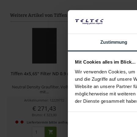
Weitere Artikel von Tiffen ansehen
Zustimmung
Mit Cookies alles im Blick...
Wir verwenden Cookies, um I
Tiffen 4x5,65" Filter ND 0.9 (WW)
Tiffen 4X5,65 Digital 
und die Zugriffe auf unsere 
Website an unsere Partner fü
Neutral Density Graufilter, Vollfarbe
4X5,65 Digital Diffusio
mit...
möglicherweise mit weiteren
Artikelnummer: 12229772
Artikelnummer: 122
der Dienste gesammelt habe
€ 271,43
€ 391,00
Brutto: € 323,00
Brutto: € 465,2
Liefertermin bitte anfragen
Liefertermin bitt