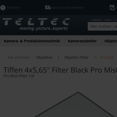
B2B SHOP
KOSTENLOSER VERSAND*
KAMERA-, VIDEO- &
Kamera- & Produktionstechnik
Kamerazubehör
Objekt
Sie sind hier:
Objektive
/
Objektiv Filter
/
4 x 5.65
Tiffen 4x5,65" Filter Black Pro Mis
Pro Mist Filter 1/8