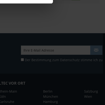
Der Bestimmung zum
Datenschutz
stimme ich zu
LTEC VOR ORT
Rhein-Main
Berlin
Salzburg
Köln
München
Wien
Karlsruhe
Hamburg