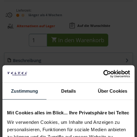
Lieferzeit:
länger als 4 Wochen
Auf die Wunschliste
Alternativen auf Lager
In den
Warenkorb
Beschreibung
Das Tascam TM-200SG ist ein Kondensator-
Richtrohrmikrofon und dank seiner...
mehr
Zustimmung
Details
Über Cookies
Beratung
Medien
Mit Cookies alles im Blick... Ihre Privatsphäre bei Teltec
Wir verwenden Cookies, um Inhalte und Anzeigen zu
Infos zu Hersteller & Produktsicherheit
personalisieren, Funktionen für soziale Medien anbieten
zu können und die Zugriffe auf unsere Website zu