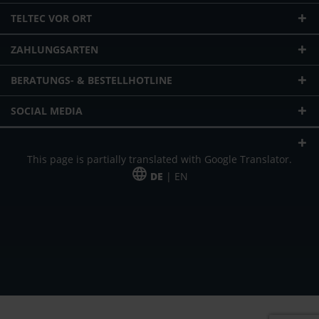
TELTEC VOR ORT
ZAHLUNGSARTEN
BERATUNGS- & BESTELLHOTLINE
SOCIAL MEDIA
This page is partially translated with Google Translator.
DE
| EN
* zzgl. Versandkosten
Unser Angebot richtet sich an gewerbliche Kunden, Selbständige und
Freiberufler. Das Angebot ist freibleibend. Irrtümer und Änderungen
vorbehalten. Alle Preise in Euro und zzgl. der gesetzlich gültigen
Mehrwertsteuer & Versandkosten.
*Leasingpreis bei 48 Mon.
*Leasingpreis bei 48 Mon.
VPE = Verpackungseinheit
UVP = unverbindliche Preisempfehlung des Herstellers (Nettopreis)