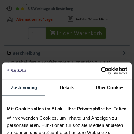
Lieferzeit:
3-5 Werktage ab Bestellung
Auf die Wunschliste
Alternativen auf Lager
In den
Warenkorb
Beschreibung
2 m Kabel, fertig Konfektioniert. Eignet sich z.B. zur
Speisung von Monitoren und Kameras mit...
mehr
Beratung
Zustimmung
Details
Über Cookies
Medien
Mit Cookies alles im Blick... Ihre Privatsphäre bei Teltec
Wir verwenden Cookies, um Inhalte und Anzeigen zu
Infos zu Hersteller & Produktsicherheit
personalisieren, Funktionen für soziale Medien anbieten
Folgende Infos zum Hersteller sind verfübar......
mehr
zu können und die Zugriffe auf unsere Website zu