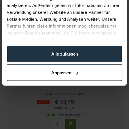
analysieren. Außerdem geben wir Informationen zu Ihrer
Verwendung unserer Website an unsere Partner für
Weitere Artikel von Swit ansehen
soziale Medien, Werbung und Analysen weiter. Unsere
Partner führen diese Informationen möglicherweise mit
weiteren Daten zusammen, die Sie ihnen bereitgestellt
haben oder die sie im Rahmen Ihrer Nutzung der Dienste
gesammelt haben.
Alle zulassen
Swit S-7102
Anpassen
DC Power Kabel 4-Pin XLR Stecker/Kupplung, 3 Meter
Artikelnummer: 12229454
€ 18,49
-36%
Brutto: € 22,00
sofort ab Lager