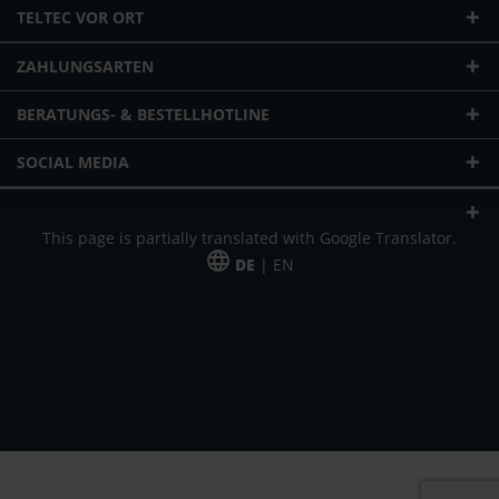
TELTEC VOR ORT
ZAHLUNGSARTEN
BERATUNGS- & BESTELLHOTLINE
SOCIAL MEDIA
This page is partially translated with Google Translator.
DE
| EN
* zzgl. Versandkosten
Unser Angebot richtet sich an gewerbliche Kunden, Selbständige und
Freiberufler. Das Angebot ist freibleibend. Irrtümer und Änderungen
vorbehalten. Alle Preise in Euro und zzgl. der gesetzlich gültigen
Mehrwertsteuer & Versandkosten.
*Leasingpreis bei 48 Mon.
*Leasingpreis bei 48 Mon.
VPE = Verpackungseinheit
UVP = unverbindliche Preisempfehlung des Herstellers (Nettopreis)