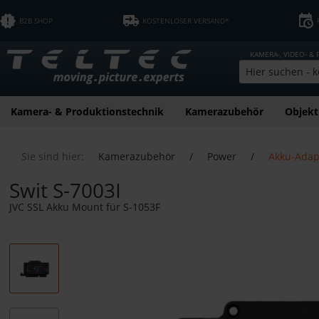
B2B SHOP
KOSTENLOSER VERSAND*
KAMERA-, VIDEO- &
Kamera- & Produktionstechnik
Kamerazubehör
Objekt
Sie sind hier:
Kamerazubehör
/
Power
/
Akku-Adapt
Swit S-7003I
JVC SSL Akku Mount für S-1053F