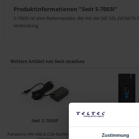
Produktinformationen "Swit S-7003I"
S-7003I ist eine Batterieplatte, die mit der JVC SSL-JVC50/
Verbindung.
Weitere Artikel von Swit ansehen
Swit S-7500P
Swit KA-C10
Panasonic VW-VBD & CGA Dummy Akku-
Akku-Mount für Swit LC-D
Zustimmung
Adapter