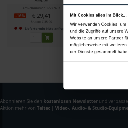
Artikelnummer: 12277453
Artikelnummer: 122
€ 29,41
€ 22,69
Mit Cookies alles im Blick...
-16%
-13%
Brutto: € 35,00
Brutto: € 27,00
Wir verwenden Cookies, um I
Liefertermin bitte anfragen
3-5 Werktage ab 
und die Zugriffe auf unsere 
Website an unsere Partner fü
möglicherweise mit weiteren
der Dienste gesammelt habe
Abonnieren Sie den
kostenlosen Newsletter
und verpassen
Aktion mehr von
Teltec | Video-, Audio- & Studio-Equipm