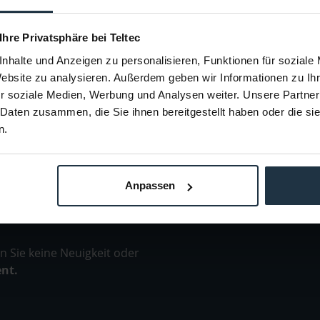
97178
Artikelnummer: 12306731
Arti
€ 259,00
 Ihre Privatsphäre bei Teltec
-7%
-7%
Brutto: € 308,21
nhalte und Anzeigen zu personalisieren, Funktionen für soziale
Bestellung
3-5 Werktage ab Bestellung
Lie
Website zu analysieren. Außerdem geben wir Informationen zu I
r soziale Medien, Werbung und Analysen weiter. Unsere Partner
 Daten zusammen, die Sie ihnen bereitgestellt haben oder die s
n.
Anpassen
 Sie keine Neuigkeit oder
ent.