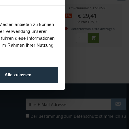
kelnummer: 12248006
Artikelnummer: 12250569
€ 34,45
€ 29,41
-21%
Brutto: € 41,00
Brutto: € 35,00
 Medien anbieten zu können
fertermin bitte anfragen
Liefertermin bitte anfragen
hrer Verwendung unserer
 führen diese Informationen
ie im Rahmen Ihrer Nutzung
Alle zulassen
Der Bestimmung zum
Datenschutz
stimme ich zu