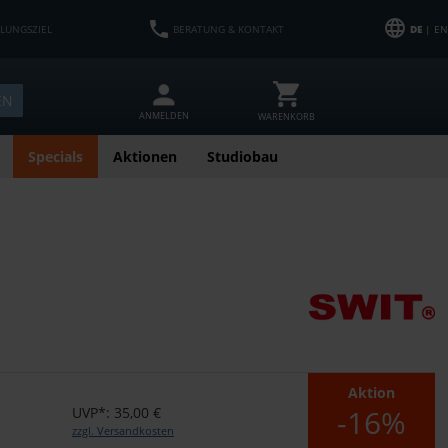
HLUNGSZIEL
BERATUNG & KONTAKT
DE
| EN
EN
ANMELDEN
WARENKORB
Specials
Aktionen
Studiobau
Aktion
-16%
UVP*: 35,00 €
zzgl. Versandkosten