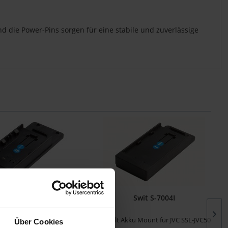
nd die Power-Pins sorgen für eine stabile und zuverlässige
Swit S-7004E
Swit S-7004I
ku Mount für Canon DSLR-
7,2Volt Akku Mount für JVC SSL-JVC50
Über Cookies
Serie (LP_E6)