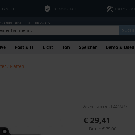
FLEXMIETE
PRODUKTSCHUTZ
120 TAGE ZA
 PRODUKTIONSTECHNIK FÜR PROFIS
SUCH
ive
Post & IT
Licht
Ton
Speicher
Demo & Used
er / Platten
Artikelnummer: 12277377
€ 29,41
Brutto:€ 35,00