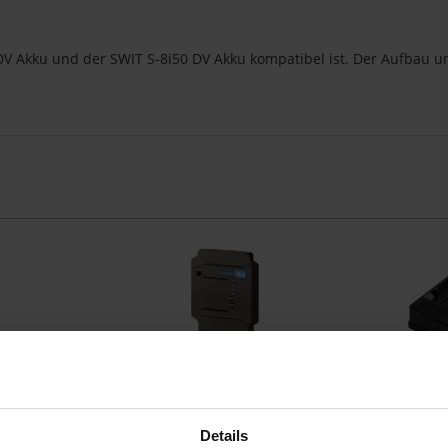
75 DV Akku und der SWIT S-8i50 DV Akku kompatibel ist. Der Aufbau u
E
Swit KA-S20B
421 Ladegerät
14.4 V B-Mount Akku-Adapter für V-
7,2Volt Ak
Details
Mount Kameras