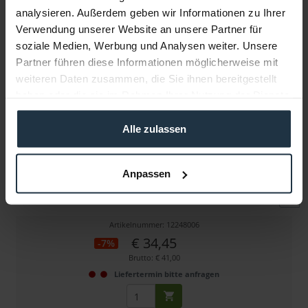
analysieren. Außerdem geben wir Informationen zu Ihrer
Verwendung unserer Website an unsere Partner für
Weitere Artikel von Swit ansehen
soziale Medien, Werbung und Analysen weiter. Unsere
Partner führen diese Informationen möglicherweise mit
weiteren Daten zusammen, die Sie ihnen bereitgestellt
haben oder die sie im Rahmen Ihrer Nutzung der Dienste
gesammelt haben.
Alle zulassen
Swit S-7004E
Anpassen
7,2Volt Akku Mount für Canon DSLR-Serie (LP_E6)
Artikelnummer: 12248006
€ 34,45
-7%
Brutto: € 41,00
Liefertermin bitte anfragen