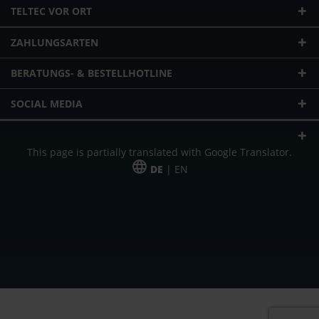
TELTEC VOR ORT
ZAHLUNGSARTEN
BERATUNGS- & BESTELLHOTLINE
SOCIAL MEDIA
This page is partially translated with Google Translator.
DE
| EN
* zzgl. Versandkosten
Unser Angebot richtet sich an gewerbliche Kunden, Selbständige und
Freiberufler. Das Angebot ist freibleibend. Irrtümer und Änderungen
vorbehalten. Alle Preise in Euro und zzgl. der gesetzlich gültigen
Mehrwertsteuer & Versandkosten.
*Leasingpreis bei 48 Mon.
*Leasingpreis bei 48 Mon.
VPE = Verpackungseinheit
UVP = unverbindliche Preisempfehlung des Herstellers (Nettopreis)