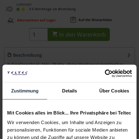
Lieferzeit:
3-5 Werktage ab Bestellung
Auf die Wunschliste
Alternativen auf Lager
In den
Warenkorb
Beschreibung
Schnellwechsel-Akku-Platte, ohne Werkzeug montierbar.
Passend für: S-2040 LED-Leuchte und alle...
mehr
Beratung
Zustimmung
Details
Über Cookies
Medien
Mit Cookies alles im Blick... Ihre Privatsphäre bei Teltec
Wir verwenden Cookies, um Inhalte und Anzeigen zu
Infos zu Hersteller & Produktsicherheit
personalisieren, Funktionen für soziale Medien anbieten
Folgende Infos zum Hersteller sind verfübar......
mehr
zu können und die Zugriffe auf unsere Website zu