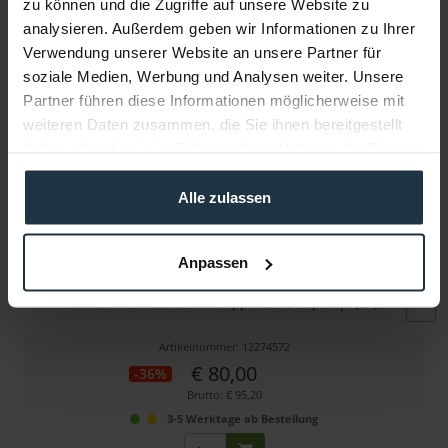
zu können und die Zugriffe auf unsere Website zu
Folgende Infos zum Hersteller sind verfübar......
mehr
analysieren. Außerdem geben wir Informationen zu Ihrer
Verwendung unserer Website an unsere Partner für
Weitere Artikel von Swit ansehen
soziale Medien, Werbung und Analysen weiter. Unsere
Partner führen diese Informationen möglicherweise mit
weiteren Daten zusammen, die Sie ihnen bereitgestellt
haben oder die sie im Rahmen Ihrer Nutzung der Dienste
gesammelt haben.
Alle zulassen
Swit PC-U130B2
Anpassen
Portabler Akkulader mit doppeltem D-Tap-Kopf (3A)
Artikelnummer: 12274572
€ 80,00
-36%
Brutto: € 95,20
3-5 Werktage ab Bestellung