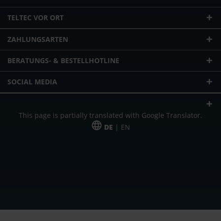
TELTEC VOR ORT
ZAHLUNGSARTEN
BERATUNGS- & BESTELLHOTLINE
SOCIAL MEDIA
This page is partially translated with Google Translator.
DE
| EN
* zzgl. Versandkosten
Unser Angebot richtet sich an gewerbliche Kunden, Selbständige und
Freiberufler. Das Angebot ist freibleibend. Irrtümer und Änderungen
vorbehalten. Alle Preise in Euro und zzgl. der gesetzlich gültigen
Mehrwertsteuer & Versandkosten.
*Leasingpreis bei 48 Mon.
*Leasingpreis bei 48 Mon.
VPE = Verpackungseinheit
UVP = unverbindliche Preisempfehlung des Herstellers (Nettopreis)