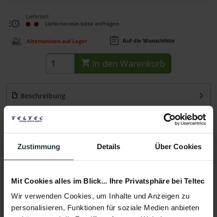
Lieferzeit:
Liefertermin bitte anfragen
Auf die Wunschliste
Alternativen auf Lager
In den
Warenkorb
Beschreibung
Der Swit PC-U130A ist ein hoch portabler 1-Kanal-
Akkulader und verfügt über 3A Quick Charge....
mehr
Beratung
Zustimmung
Details
Über Cookies
Medien
Mit Cookies alles im Blick... Ihre Privatsphäre bei Teltec
Wir verwenden Cookies, um Inhalte und Anzeigen zu
Infos zu Hersteller & Produktsicherheit
personalisieren, Funktionen für soziale Medien anbieten