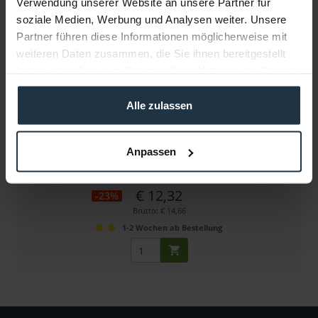
Verwendung unserer Website an unsere Partner für
soziale Medien, Werbung und Analysen weiter. Unsere
Partner führen diese Informationen möglicherweise mit
weiteren Daten zusammen, die Sie ihnen bereitgestellt
haben oder die sie im Rahmen Ihrer Nutzung der Dienste
gesammelt haben.
Alle zulassen
SUNBOUNCE 730-000 TUNING-CLIP PRO
für SUN-BOUNCER MINI + PRO / SUN-SWATTER PRO
Anpassen
Artikelnummer: 12268897
€ 12,32
-23%
Brutto: € 14,66
1-2 Wochen ab Bestellung