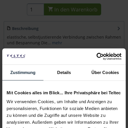
In den
Warenkorb
Beschreibung
elastische, selbstjustierende Verbindung zwischen Rahmen
und Bespannung Die...
mehr
Beratung
Zustimmung
Details
Über Cookies
Medien
Mit Cookies alles im Blick... Ihre Privatsphäre bei Teltec
Infos zu Hersteller & Produktsicherheit
Folgende Infos zum Hersteller sind verfübar......
mehr
Wir verwenden Cookies, um Inhalte und Anzeigen zu
personalisieren, Funktionen für soziale Medien anbieten
zu können und die Zugriffe auf unsere Website zu
Weitere Artikel von Sunbounce ansehen
analysieren. Außerdem geben wir Informationen zu Ihrer