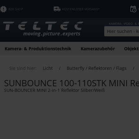
B2B SHOP
KOSTENLOSER VERSAND*
KAMERA-, VIDEO- &
Kamera- & Produktionstechnik
Kamerazubehör
Objekt
Sie sind hier:
Licht
/
Butterfly / Reflektoren / Flags
/
SUNBOUNCE 100-110STK MINI Refl
SUN-BOUNCER MINI 2-in-1 Reflektor Silber/Weiß