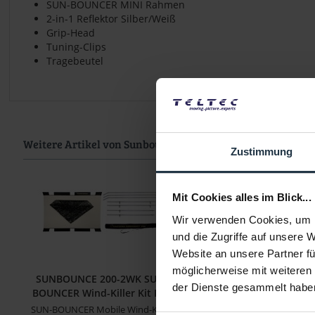
SUN-BOUNCER MINI Rahmen
2-in-1 Reflektor Silber/Weiß
Grip-Head
Tuning-Clips
Tragebeutel
Weitere Artikel von Sunbounce ansehen
Zustimmung
Mit Cookies alles im Blick...
Wir verwenden Cookies, um I
und die Zugriffe auf unsere 
Website an unsere Partner fü
möglicherweise mit weiteren
SUNBOUNCE 200-2WK SUN-
SUNBOUNCE 300-3
der Dienste gesammelt habe
BOUNCER Wind-Killer Kit Pro
BOUNCER BIG KIT Si
SUN-BOUNCER Mobile Wind-Killer
SUN-BOUNCER BIG Reflekto