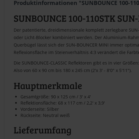
Produktinformationen "SUNBOUNCE 100-110ST
SUNBOUNCE 100-110STK SUN-BO
Der patentierte, dreidimensionale komplett zerlegbare SUN
oder Licht-Blocker kombiniert werden. Der Aluminium-Rahm
Querbügel lässt sich der SUN-BOUNCER MINI immer optimal p
Reflexionsfläche im Steienverhältnis 4:3 verändert die Farbt
Die SUNBOUNCE-CLASSIC Reflektoren gibt es in vier Größen
Also von 60 x 90 cm bis 180 x 245 cm (2'x 3' - 8'0" x 5'11").
Hauptmerkmale
Gesamtgröße: 90 x 125 cm / 3' x 4'
Reflektionsfläche: 68 x 117 cm / 2,2' x 3,9'
Vorderseite: Silber
Rückseite: Neutral weiß
Lieferumfang