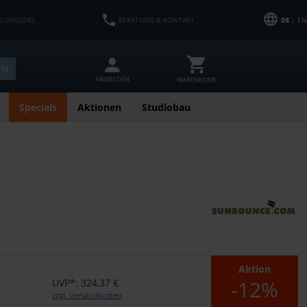
HLUNGSZIEL
BERATUNG & KONTAKT
DE
| EN
EN
ANMELDEN
WARENKORB
Specials
Aktionen
Studiobau
Aktion
-12%
UVP*: 324,37 €
zzgl. Versandkosten