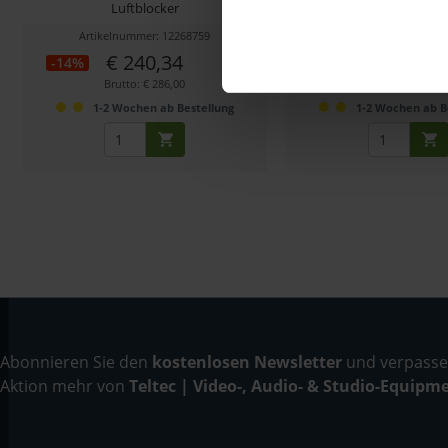
Luftblocker
Artikelnummer: 12268759
Artikelnummer: 122
€ 240,34
€ 420,47
-14%
-14%
Brutto: € 286,00
Brutto: € 500,3
1-2 Wochen ab Bestellung
1-2 Wochen ab B
Abonnieren Sie den
kostenlosen Newsletter
und verpassen
Aktion mehr von
Teltec | Video-, Audio- & Studio-Equipm