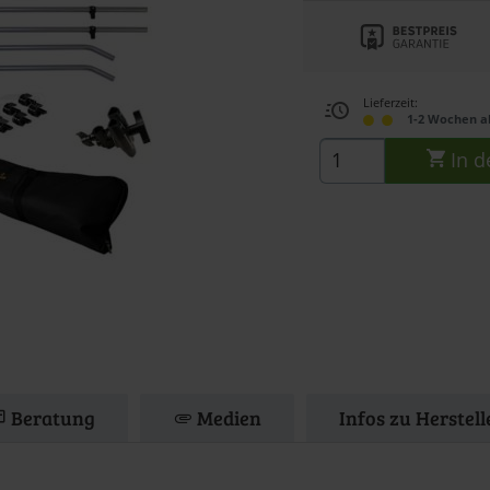
Lieferzeit:
1-2 Wochen a
In d
Beratung
Medien
Infos zu Herstel