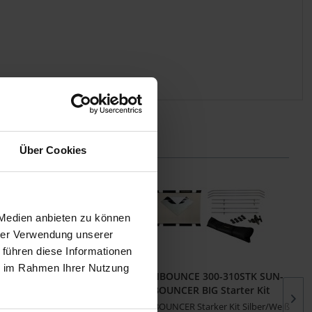
Über Cookies
 Medien anbieten zu können
hrer Verwendung unserer
 führen diese Informationen
ie im Rahmen Ihrer Nutzung
NCE 300-320 SUN-
SUNBOUNCE 300-310STK SUN-
 BIG KIT Zebra/Weiß
BOUNCER BIG Starter Kit
 BIG Reflektor Kit 2-in-1
SUN-BOUNCER Starker Kit Silber/Weiß