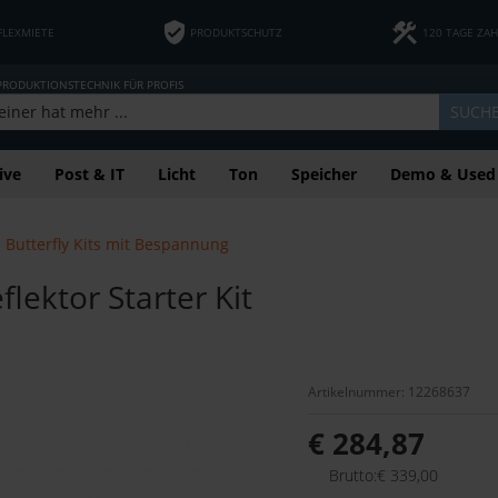
FLEXMIETE
PRODUKTSCHUTZ
120 TAGE ZA
 PRODUKTIONSTECHNIK FÜR PROFIS
SUCH
ive
Post & IT
Licht
Ton
Speicher
Demo & Used
Butterfly Kits mit Bespannung
ektor Starter Kit
Artikelnummer: 12268637
€ 284,87
Brutto:€ 339,00