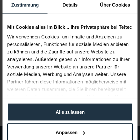
Zustimmung
Details
Über Cookies
In den
Warenkorb
Mit Cookies alles im Blick... Ihre Privatsphäre bei Teltec
Beschreibung
Wir verwenden Cookies, um Inhalte und Anzeigen zu
Hauptmerkmale Snap-Open/Snap-On Softbox ist in
personalisieren, Funktionen für soziale Medien anbieten
Sekundenschnelle aufgeklappt mit...
mehr
zu können und die Zugriffe auf unsere Website zu
analysieren. Außerdem geben wir Informationen zu Ihrer
Beratung
Verwendung unserer Website an unsere Partner für
soziale Medien, Werbung und Analysen weiter. Unsere
Partner führen diese Informationen möglicherweise mit
Medien
weiteren Daten zusammen, die Sie ihnen bereitgestellt
haben oder die sie im Rahmen Ihrer Nutzung der Dienste
Infos zu Hersteller & Produktsicherheit
gesammelt haben.
Folgende Infos zum Hersteller sind verfübar......
mehr
Alle zulassen
Anpassen