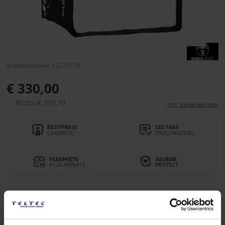
Artikelnummer: 12272379
€ 330,00
Brutto:€ 392,70
zzgl. Versandkosten
Lieferzeit:
1-2 Wochen ab Bestellung
Auf die Wunschliste
Alternativen auf Lager