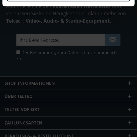
Abonnieren Sie den
kostenlosen Newsletter
und
verpassen Sie keine Neuigkeit oder Aktion mehr von
Teltec | Video-, Audio- & Studio-Equipment.
Der Bestimmung zum
Datenschutz
stimme ich
zu
SHOP INFORMATIONEN
ÜBER TELTEC
TELTEC VOR ORT
ZAHLUNGSARTEN
BERATUNGS- & BESTELLHOTLINE