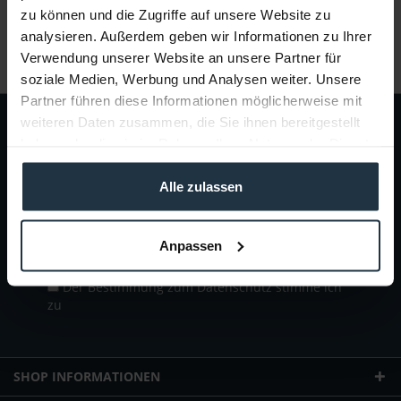
Liefertermin bitte anfragen
zu können und die Zugriffe auf unsere Website zu
analysieren. Außerdem geben wir Informationen zu Ihrer
Verwendung unserer Website an unsere Partner für
soziale Medien, Werbung und Analysen weiter. Unsere
Partner führen diese Informationen möglicherweise mit
weiteren Daten zusammen, die Sie ihnen bereitgestellt
haben oder die sie im Rahmen Ihrer Nutzung der Dienste
Abonnieren Sie den
kostenlosen Newsletter
und
gesammelt haben.
verpassen Sie keine Neuigkeit oder Aktion mehr von
Alle zulassen
Teltec | Video-, Audio- & Studio-Equipment.
Anpassen
Der Bestimmung zum
Datenschutz
stimme ich
zu
SHOP INFORMATIONEN