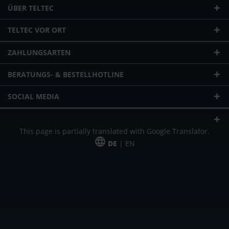
ÜBER TELTEC
TELTEC VOR ORT
ZAHLUNGSARTEN
BERATUNGS- & BESTELLHOTLINE
SOCIAL MEDIA
This page is partially translated with Google Translator.
DE
| EN
* zzgl. Versandkosten
Unser Angebot richtet sich an gewerbliche Kunden, Selbständige und
Freiberufler. Das Angebot ist freibleibend. Irrtümer und Änderungen
vorbehalten. Alle Preise in Euro und zzgl. der gesetzlich gültigen
Mehrwertsteuer & Versandkosten.
*Leasingpreis bei 48 Mon.
*Leasingpreis bei 48 Mon.
VPE = Verpackungseinheit
UVP = unverbindliche Preisempfehlung des Herstellers (Nettopreis)