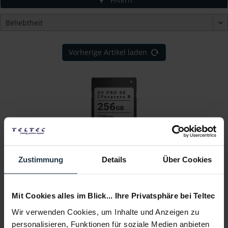
Vorherige Artikel laden
Angelbird AV PRO SE CFexpress B v4 MK2 256 GB
Zustimmung
Details
Über Cookies
max. 3.700 MB/s Lese- und max. 550 MB/s...
Artikelnummer: 12354082
Mit Cookies alles im Blick... Ihre Privatsphäre bei Teltec
€ 218,40
Wir verwenden Cookies, um Inhalte und Anzeigen zu
Brutto: € 259,90
personalisieren, Funktionen für soziale Medien anbieten