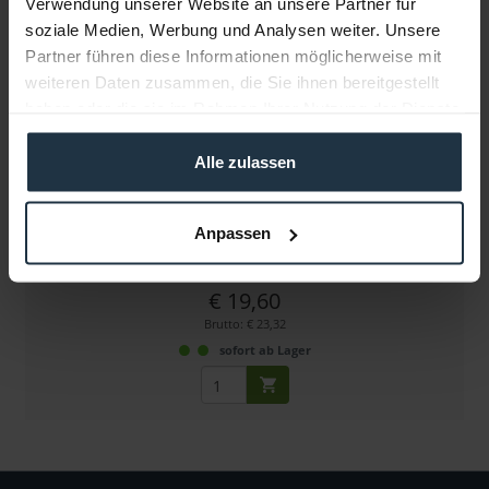
Verwendung unserer Website an unsere Partner für
soziale Medien, Werbung und Analysen weiter. Unsere
Partner führen diese Informationen möglicherweise mit
weiteren Daten zusammen, die Sie ihnen bereitgestellt
haben oder die sie im Rahmen Ihrer Nutzung der Dienste
gesammelt haben.
Alle zulassen
Sommer Cable Mini XLR male auf XLR male
20cm Zubehör für Video Assist 4k
Anpassen
Artikelnummer: 12263368
€ 19,60
Brutto: € 23,32
sofort ab Lager