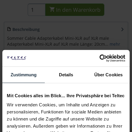
In den
Warenkorb
Beschreibung
Sommer Cable Adapterkabel Mini-XLR auf XLR male
Adapterkabel Mini-XLR auf XLR male Länge: 20cm...
mehr
Beratung
Zustimmung
Details
Über Cookies
Medien
Mit Cookies alles im Blick... Ihre Privatsphäre bei Teltec
Infos zu Hersteller & Produktsicherheit
Folgende Infos zum Hersteller sind verfübar......
mehr
Wir verwenden Cookies, um Inhalte und Anzeigen zu
personalisieren, Funktionen für soziale Medien anbieten
zu können und die Zugriffe auf unsere Website zu
Weitere Artikel von Sommer Cable ansehen
analysieren. Außerdem geben wir Informationen zu Ihrer