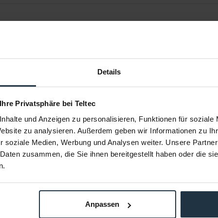
Details
 Ihre Privatsphäre bei Teltec
nhalte und Anzeigen zu personalisieren, Funktionen für soziale
y Plate
SmallRig 1241 Blitzschuh
SmallRig
Website zu analysieren. Außerdem geben wir Informationen zu I
Hand
r soziale Medien, Werbung und Analysen weiter. Unsere Partner
r DSLR-Cages
passt an Zubehör mit 1/4"- oder M2,5-
Sony FX3 XLR
 Daten zusammen, die Sie ihnen bereitgestellt haben oder die s
Gewinde
n.
79892
Artikelnummer: 12280576
Arti
€ 4,58
-21%
-21%
Brutto: € 5,45
Anpassen
Bestellung
3-5 Werktage ab Bestellung