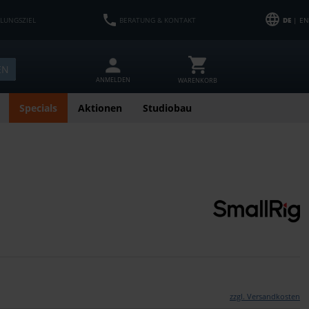
HLUNGSZIEL
BERATUNG & KONTAKT
DE
| EN
EN
ANMELDEN
WARENKORB
Specials
Aktionen
Studiobau
zzgl. Versandkosten