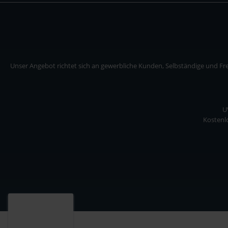
Unser Angebot richtet sich an gewerbliche Kunden, Selbständige und Frei
U
Kostenlo
Unser Angebot richtet sich an gewerbliche Kunden, Selbständige und Freiberuf