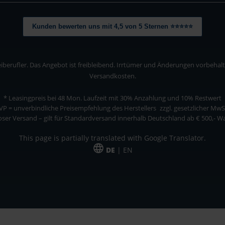
Kunden bewerten uns mit 4,5 von 5 Sternen ⭐⭐⭐⭐⭐
berufler. Das Angebot ist freibleibend. Irrtümer und Änderungen vorbehalten
Versandkosten.
* Leasingpreis bei 48 Mon.
Laufzeit mit 30% Anzahlung und 10% Restwert
VP = unverbindliche Preisempfehlung des Herstellers
zzgl. gesetzlicher MwS
ser Versand – gilt für Standardversand innerhalb Deutschland ab € 500,- 
This page is partially translated with Google Translator.
DE
| EN
ler. Das Angebot ist freibleibend. Irrtümer und Änderungen vorbehalten. Alle Pre
*Leasingpreis bei 48 Mon.
*Leasingpreis bei 48 Mon.
VPE = Verpackungseinheit
UVP = unverbindliche Preisempfehlung des Herstellers (Nettopreis)