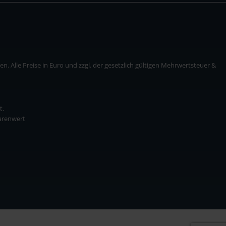
. Alle Preise in Euro und zzgl. der gesetzlich gültigen Mehrwertsteuer &
t.
Warenwert
* zzgl. Versandkosten
ise in Euro und zzgl. der gesetzlich gültigen Mehrwertsteuer & Versandkosten.