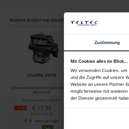
Weitere Artikel von SmallRig ansehen
Zustimmung
Mit Cookies alles im Blick...
Wir verwenden Cookies, um I
SmallRig 2905B
SmallRig 1598 Eas
und die Zugriffe auf unsere 
Website an unsere Partner fü
Schwenkbare Monitorhalterung mit
Standard-Cheese Plate fü
möglicherweise mit weiteren
Blitzschuh
der Dienste gesammelt habe
Artikelnummer: 12305463
Artikelnummer: 122
€ 17,95
€ 7,60
-21%
-9%
Brutto: € 21,36
Brutto: € 9,04
sofort ab Lager
3-5 Werktage ab 