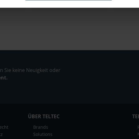
 Sie keine Neuigkeit oder
ent.
ÜBER TELTEC
TE
echt
Brands
tz
Solutions