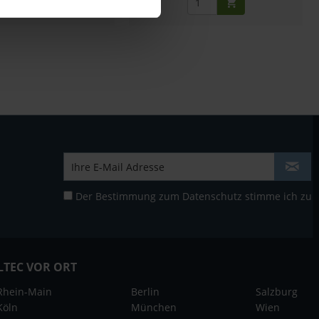
Der Bestimmung zum
Datenschutz
stimme ich zu
LTEC VOR ORT
Rhein-Main
Berlin
Salzburg
Köln
München
Wien