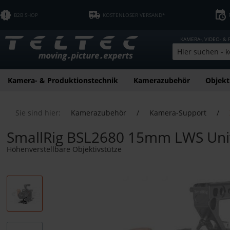
B2B SHOP
KOSTENLOSER VERSAND*
KAMERA-, VIDEO- &
Kamera- & Produktionstechnik
Kamerazubehör
Objekt
Sie sind hier:
Kamerazubehör
/
Kamera-Support
/
SmallRig BSL2680 15mm LWS Univ
Höhenverstellbare Objektivstütze