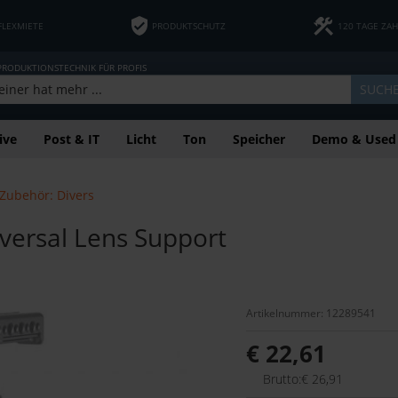
FLEXMIETE
PRODUKTSCHUTZ
120 TAGE ZA
 PRODUKTIONSTECHNIK FÜR PROFIS
SUCH
ive
Post & IT
Licht
Ton
Speicher
Demo & Used
Zubehör: Divers
ersal Lens Support
Artikelnummer: 12289541
€ 22,61
Brutto:€ 26,91