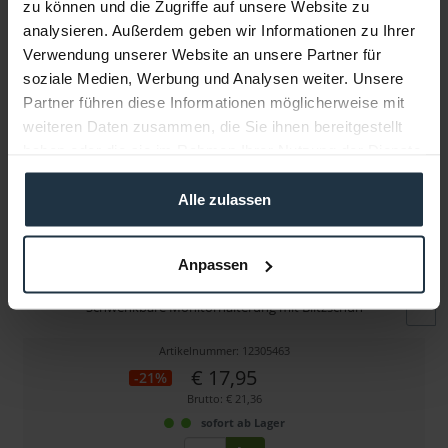
zu können und die Zugriffe auf unsere Website zu
Folgende Infos zum Hersteller sind verfübar......
mehr
analysieren. Außerdem geben wir Informationen zu Ihrer
Verwendung unserer Website an unsere Partner für
Weitere Artikel von SmallRig ansehen
soziale Medien, Werbung und Analysen weiter. Unsere
Partner führen diese Informationen möglicherweise mit
weiteren Daten zusammen, die Sie ihnen bereitgestellt
haben oder die sie im Rahmen Ihrer Nutzung der Dienste
gesammelt haben.
Alle zulassen
SmallRig 2905B
Anpassen
Schwenkbare Monitorhalterung mit Blitzschuh
Artikelnummer: 12305463
€ 17,95
-21%
Brutto: € 21,36
sofort ab Lager