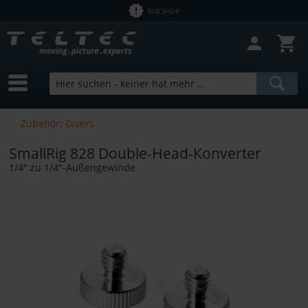
B2B SHOP
Filter schließen
Sofort lieferbar
Hersteller
SmallRig
Preis
Zubehör: Divers
SmallRig 828 Double-Head-Konverter
von
2,50 €
bis
12700,00 €
1/4" zu 1/4"-Außengewinde