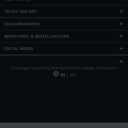
TELTEC VOR ORT
ZAHLUNGSARTEN
BERATUNGS- & BESTELLHOTLINE
SOCIAL MEDIA
This page is partially translated with Google Translator.
DE
| EN
* zzgl. Versandkosten
Unser Angebot richtet sich an gewerbliche Kunden, Selbständige und
Freiberufler. Das Angebot ist freibleibend. Irrtümer und Änderungen
vorbehalten. Alle Preise in Euro und zzgl. der gesetzlich gültigen
Mehrwertsteuer & Versandkosten.
*Leasingpreis bei 48 Mon.
*Leasingpreis bei 48 Mon.
VPE = Verpackungseinheit
UVP = unverbindliche Preisempfehlung des Herstellers (Nettopreis)