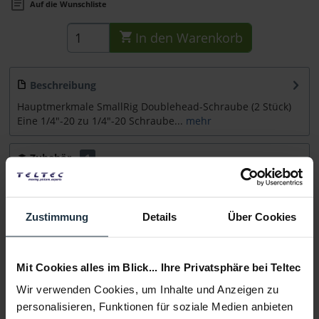
Auf die Wunschliste
In den
Warenkorb
Beschreibung
Hauptmerkmale SmallRig Doublehead-Schraube (2 Stück)
Eine 1/4"-20 zu 1/4"-20 Schraube...
mehr
Zubehör
1
Zubehör und Empfehlungen
Beratung
Zustimmung
Details
Über Cookies
Medien
Mit Cookies alles im Blick... Ihre Privatsphäre bei Teltec
Wir verwenden Cookies, um Inhalte und Anzeigen zu
Infos zu Hersteller & Produktsicherheit
personalisieren, Funktionen für soziale Medien anbieten