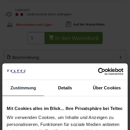
Lieferzeit:
Liefertermin bitte anfragen
Auf die Wunschliste
Alternativen auf Lager
In den
Warenkorb
Beschreibung
Der smallHD Neck Strap bietet die Möglichkeit Monitore
mit Haltegriffen komfortable zu tragen....
mehr
Beratung
Zustimmung
Details
Über Cookies
Medien
Mit Cookies alles im Blick... Ihre Privatsphäre bei Teltec
Wir verwenden Cookies, um Inhalte und Anzeigen zu
Infos zu Hersteller & Produktsicherheit
personalisieren, Funktionen für soziale Medien anbieten