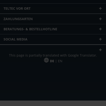
TELTEC VOR ORT
ZAHLUNGSARTEN
BERATUNGS- & BESTELLHOTLINE
SOCIAL MEDIA
This page is partially translated with Google Translator.
DE
| EN
* zzgl. Versandkosten
Unser Angebot richtet sich an gewerbliche Kunden, Selbständige und
Freiberufler. Das Angebot ist freibleibend. Irrtümer und Änderungen
vorbehalten. Alle Preise in Euro und zzgl. der gesetzlich gültigen
Mehrwertsteuer & Versandkosten.
*Leasingpreis bei 48 Mon.
*Leasingpreis bei 48 Mon.
VPE = Verpackungseinheit
UVP = unverbindliche Preisempfehlung des Herstellers (Nettopreis)