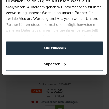
zu können und die Zugriffe auf unsere Website zu
Folgende Infos zum Hersteller sind verfübar......
mehr
analysieren. Außerdem geben wir Informationen zu Ihrer
Verwendung unserer Website an unsere Partner für
Weitere Artikel von smallHD ansehen
soziale Medien, Werbung und Analysen weiter. Unsere
Partner führen diese Informationen möglicherweise mit
weiteren Daten zusammen, die Sie ihnen bereitgestellt
haben oder die sie im Rahmen Ihrer Nutzung der Dienste
gesammelt haben.
Alle zulassen
smallHD Ultra Clear Screen Protector for Smart...
Anpassen
aufklebbare Schutzfolie
Artikelnummer: 12307877
€ 26,25
-14%
Brutto: € 31,24
Liefertermin bitte anfragen