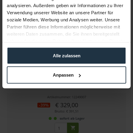
analysieren. Außerdem geben wir Informationen zu Ihrer
Verwendung unserer Website an unsere Partner für
Weitere Artikel von SKB ansehen
soziale Medien, Werbung und Analysen weiter. Unsere
Partner führen diese Informationen möglicherweise mit
weiteren Daten zusammen, die Sie ihnen bereitgestellt
haben oder die sie im Rahmen Ihrer Nutzung der Dienste
gesammelt haben.
Alle zulassen
SKB iSeries Laptop Case
Anpassen
Transportkoffer für 17" Laptop mit Sonnenschutz
Artikelnummer: 12249007
€ 329,00
-39%
Brutto: € 391,51
sofort ab Lager