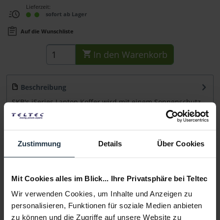
Lieferzeit:
sofort ab Lager
Auf die Wunschliste
In den
Warenkorb
Beschreibung
SKB's iSeries Laptop Koffer wird mit einem Sonnenschutz
für Ihr 17" Laptop. Ein...
mehr
Beratung
Zustimmung
Details
Über Cookies
Medien
Mit Cookies alles im Blick... Ihre Privatsphäre bei Teltec
Wir verwenden Cookies, um Inhalte und Anzeigen zu
Infos zu Hersteller & Produktsicherheit
personalisieren, Funktionen für soziale Medien anbieten
Folgende Infos zum Hersteller sind verfübar......
mehr
zu können und die Zugriffe auf unsere Website zu