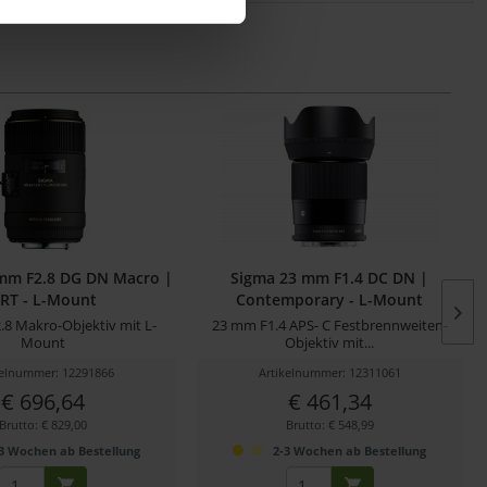
mm F2.8 DG DN Macro |
Sigma 23 mm F1.4 DC DN |
RT - L-Mount
Contemporary - L-Mount
8 Makro-Objektiv mit L-
23 mm F1.4 APS- C Festbrennweiten-
Mount
Objektiv mit...
kelnummer: 12291866
Artikelnummer: 12311061
€ 696,64
€ 461,34
Brutto: € 829,00
Brutto: € 548,99
3 Wochen ab Bestellung
2-3 Wochen ab Bestellung