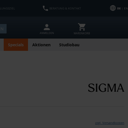
HLUNGSZIEL
BERATUNG & KONTAKT
DE
| EN
EN
ANMELDEN
WARENKORB
Specials
Aktionen
Studiobau
zzgl. Versandkosten