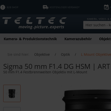
B2B SHOP
KOSTENLOSER VERSAND*
KAMERA-, VIDEO- &
Kamera- & Produktionstechnik
Kamerazubehör
Objekt
Sie sind hier:
Objektive
/
Optik
/
L Mount Objektiv
Sigma 50 mm F1.4 DG HSM | ART 
50 mm F1.4 Festbrennweiten Objektiv mit L-Mount