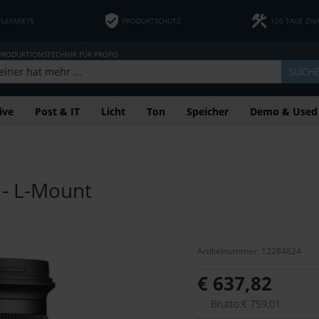
FLEXMIETE
PRODUKTSCHUTZ
120 TAGE ZA
 PRODUKTIONSTECHNIK FÜR PROFIS
SUCH
ive
Post & IT
Licht
Ton
Speicher
Demo & Used
e
- L-Mount
Artikelnummer: 12284824
€ 637,82
Brutto:€ 759,01