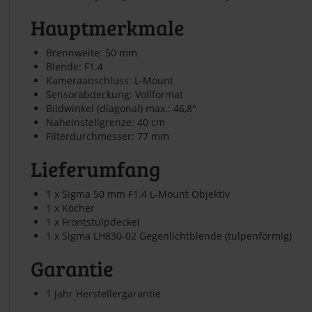
Hauptmerkmale
Brennweite: 50 mm
Blende: F1.4
Kameraanschluss: L-Mount
Sensorabdeckung: Vollformat
Bildwinkel (diagonal) max.: 46,8°
Naheinstellgrenze: 40 cm
Filterdurchmesser: 77 mm
Lieferumfang
1 x Sigma 50 mm F1.4 L-Mount Objektiv
1 x Köcher
1 x Frontstülpdeckel
1 x Sigma LH830-02 Gegenlichtblende (tulpenförmig)
Garantie
1 Jahr Herstellergarantie