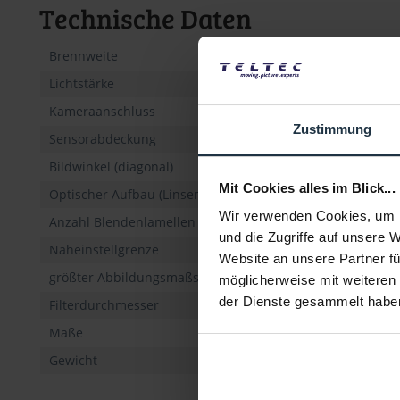
Technische Daten
Brennweite
Lichtstärke
Kameraanschluss
Zustimmung
Sensorabdeckung
Bildwinkel (diagonal)
Mit Cookies alles im Blick...
Optischer Aufbau (Linsen/Gruppen)
Wir verwenden Cookies, um I
Anzahl Blendenlamellen
und die Zugriffe auf unsere 
Naheinstellgrenze
Website an unsere Partner fü
größter Abbildungsmaßstab
möglicherweise mit weiteren
der Dienste gesammelt habe
Filterdurchmesser
Maße
Gewicht