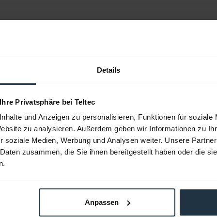
50 mm
F1.4
L-Mount
Details
Vollformat
46,8°
 Ihre Privatsphäre bei Teltec
13 Linsen in 8 Gruppen
nhalte und Anzeigen zu personalisieren, Funktionen für soziale
9
Website zu analysieren. Außerdem geben wir Informationen zu I
40 cm
r soziale Medien, Werbung und Analysen weiter. Unsere Partner
1:5,6
 Daten zusammen, die Sie ihnen bereitgestellt haben oder die s
n.
77 mm
85,4 x 123,9 mm (D x L)
ca. 890 g
Anpassen