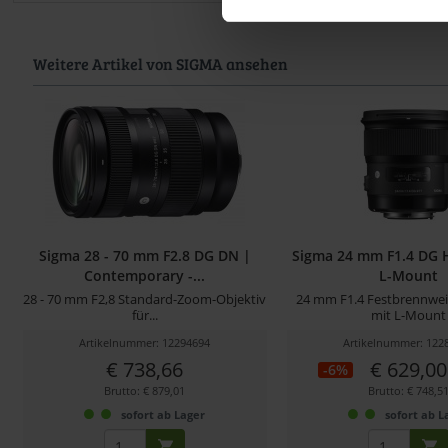
Weitere Artikel von SIGMA ansehen
Sigma 28 - 70 mm F2.8 DG DN |
Sigma 24 mm F1.4 DG 
Contemporary -...
L-Mount
28 - 70 mm F2,8 Standard-Zoom-Objektiv
24 mm F1.4 Festbrennwei
für...
mit L-Mount
Artikelnummer: 12294694
Artikelnummer: 122
€ 738,66
€ 629,00
-6%
Brutto: € 879,01
Brutto: € 748,5
sofort ab Lager
sofort ab L