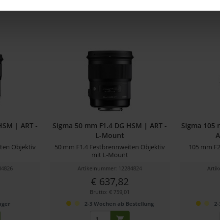
HSM | ART -
Sigma 50 mm F1.4 DG HSM | ART -
Sigma 105 
L-Mount
A
ten Objektiv
50 mm F1.4 Festbrennweiten Objektiv
105 mm F2.
mit L-Mount
84826
Artikelnummer: 12284824
Arti
€ 637,82
1
Brutto: € 759,01
ager
2-3 Wochen ab Bestellung
2-