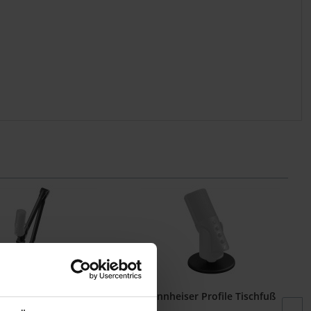
heiser Boom Arm
Sennheiser Profile Tischfuß