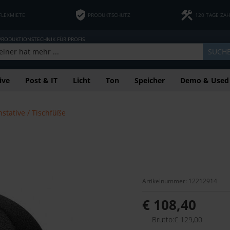
FLEXMIETE
PRODUKTSCHUTZ
120 TAGE ZA
 PRODUKTIONSTECHNIK FÜR PROFIS
SUCH
ive
Post & IT
Licht
Ton
Speicher
Demo & Used
stative / Tischfüße
Artikelnummer: 12212914
€ 108,40
Brutto:€ 129,00