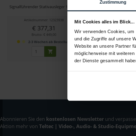
Zustimmung
Signalführender Stativausleger 120 cm
Rohrverbinder Mono zur
von Stativstange
Artikelnummer: 12323938
Artikelnummer: 123
Mit Cookies alles im Blick...
€ 377,31
€ 209,24
Wir verwenden Cookies, um I
Brutto: € 449,00
Brutto: € 249,0
und die Zugriffe auf unsere 
2-3 Wochen ab Bestellung
2-3 Wochen ab B
Website an unsere Partner fü
möglicherweise mit weiteren
der Dienste gesammelt habe
Abonnieren Sie den
kostenlosen Newsletter
und verpassen
Aktion mehr von
Teltec | Video-, Audio- & Studio-Equipm