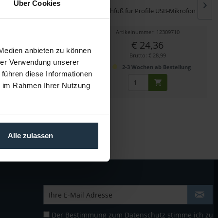
Über Cookies
ernder 3-Punkt-Boom Arm
Tischfuß für Profile USB-Mikrofon
kelnummer: 12309709
Artikelnummer: 12309710
€ 83,19
€ 24,36
 Medien anbieten zu können
Brutto: € 99,00
Brutto: € 28,99
hrer Verwendung unserer
sofort ab Lager
2-3 Wochen ab Bestellung
 führen diese Informationen
ie im Rahmen Ihrer Nutzung
Alle zulassen
Der Bestimmung zum
Datenschutz
stimme ich zu