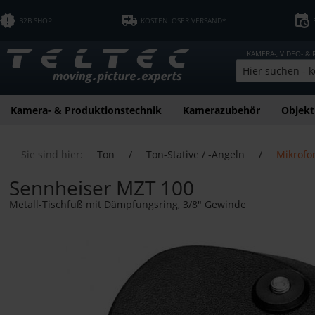
B2B SHOP
KOSTENLOSER VERSAND*
KAMERA-, VIDEO- &
Kamera- & Produktionstechnik
Kamerazubehör
Objekt
Sie sind hier:
Ton
/
Ton-Stative / -Angeln
/
Mikrofon
Sennheiser MZT 100
Metall-Tischfuß mit Dämpfungsring, 3/8" Gewinde