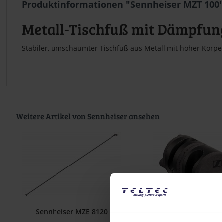
Produktinformationen "Sennheiser MZT 100
Metall-Tischfuß mit Dämpfun
Stabiler, umschäumter Tischfuß aus Metall mit hoher Körpe
Weitere Artikel von Sennheiser ansehen
Sennheiser MZE 8120
Sennheiser MZGE