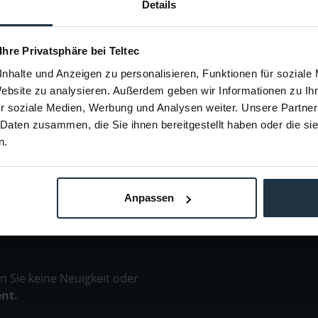
Details
 Verbindung
Metall-Tischfuß mit Dämpfungsring, 3/8"
Selbstsich
n...
Gewinde
23940
Artikelnummer: 12212914
Arti
 Ihre Privatsphäre bei Teltec
€ 108,40
-13%
nhalte und Anzeigen zu personalisieren, Funktionen für soziale
0
Brutto: € 129,00
Website zu analysieren. Außerdem geben wir Informationen zu I
estellung
2-3 Wochen ab Bestellung
r soziale Medien, Werbung und Analysen weiter. Unsere Partner
 Daten zusammen, die Sie ihnen bereitgestellt haben oder die s
n.
Anpassen
 Sie keine Neuigkeit oder
ent.