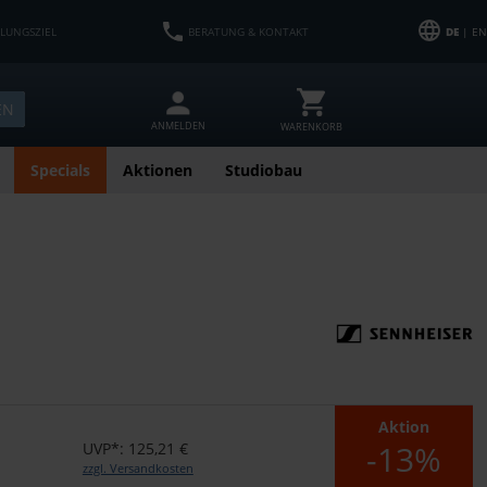
HLUNGSZIEL
BERATUNG & KONTAKT
DE
| EN
EN
ANMELDEN
WARENKORB
Specials
Aktionen
Studiobau
Aktion
-13%
UVP*: 125,21 €
zzgl. Versandkosten