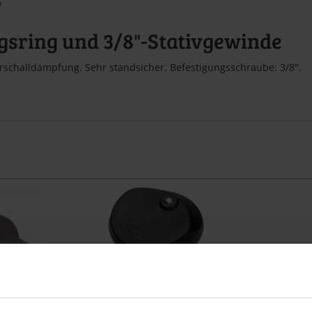
"
gsring und 3/8"-Stativgewinde
rschalldämpfung. Sehr standsicher. Befestigungsschraube: 3/8".
 8000
Sennheiser MZT 100
Senn