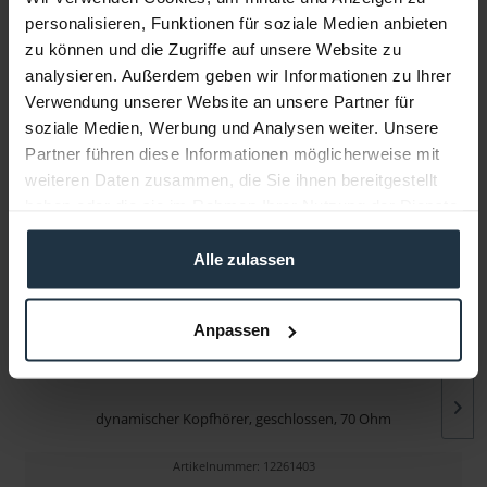
personalisieren, Funktionen für soziale Medien anbieten
zu können und die Zugriffe auf unsere Website zu
Infos zu Hersteller & Produktsicherheit
analysieren. Außerdem geben wir Informationen zu Ihrer
Folgende Infos zum Hersteller sind verfübar......
mehr
Verwendung unserer Website an unsere Partner für
soziale Medien, Werbung und Analysen weiter. Unsere
Partner führen diese Informationen möglicherweise mit
Weitere Artikel von Sennheiser ansehen
weiteren Daten zusammen, die Sie ihnen bereitgestellt
haben oder die sie im Rahmen Ihrer Nutzung der Dienste
gesammelt haben.
Alle zulassen
Anpassen
Sennheiser HD 25
dynamischer Kopfhörer, geschlossen, 70 Ohm
Artikelnummer: 12261403