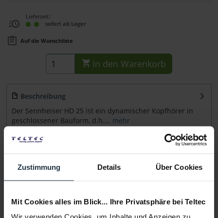
Lieferzeit:
sofort ab Lager
Auf die Wunschliste
In den
Warenkorb
Beschreibung
Der Sennheiser HD 25 ist ein dynamischer Kopfhörer in
geschlossener Bauform, d.h....
mehr
Zubehör
6
Zubehör und Empfehlungen
Zustimmung
Details
Über Cookies
Beratung
Mit Cookies alles im Blick... Ihre Privatsphäre bei Teltec
Medien
Wir verwenden Cookies, um Inhalte und Anzeigen zu