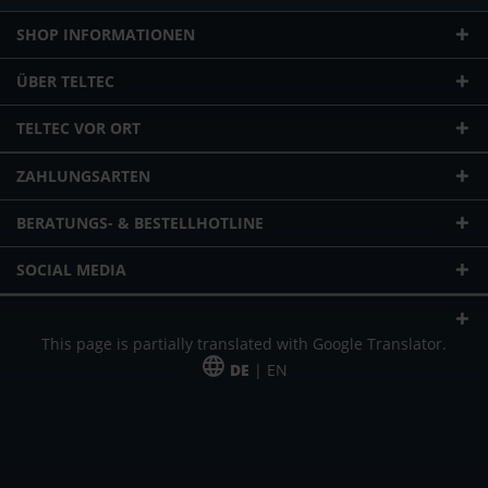
SHOP INFORMATIONEN
ÜBER TELTEC
TELTEC VOR ORT
ZAHLUNGSARTEN
BERATUNGS- & BESTELLHOTLINE
SOCIAL MEDIA
This page is partially translated with Google Translator.
DE
| EN
* zzgl. Versandkosten
Unser Angebot richtet sich an gewerbliche Kunden, Selbständige und
Freiberufler. Das Angebot ist freibleibend. Irrtümer und Änderungen
vorbehalten. Alle Preise in Euro und zzgl. der gesetzlich gültigen
Mehrwertsteuer & Versandkosten.
*Leasingpreis bei 48 Mon.