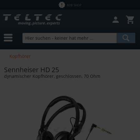
B2B SHOP
Filter schließen
Sofort lieferbar
Hersteller
Sennheiser
Preis
Kopfhörer
Sennheiser HD 25
von
1,00 €
bis
11312,09 €
dynamischer Kopfhörer, geschlossen, 70 Ohm