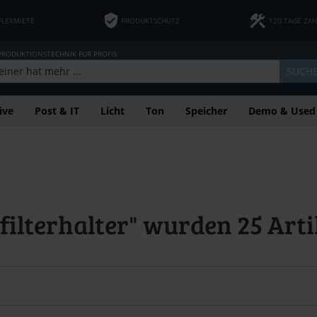
FLEXMIETE
PRODUKTSCHUTZ
120 TAGE ZA
 PRODUKTIONSTECHNIK FÜR PROFIS
SUCH
ive
Post & IT
Licht
Ton
Speicher
Demo & Used
 filterhalter" wurden
25
Arti