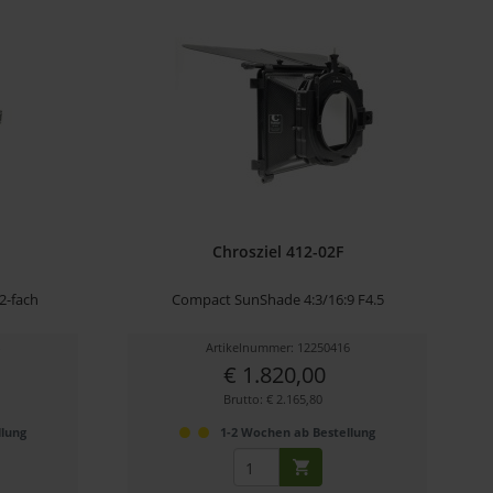
Chrosziel 412-02F
2-fach
Compact SunShade 4:3/16:9 F4.5
4
Artikelnummer: 12250416
€ 1.820,00
Brutto: € 2.165,80
llung
1-2 Wochen ab Bestellung