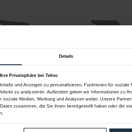
Details
Chrosziel 450W-20
Chrosziel 450-R21D
 Ihre Privatsphäre bei Teltec
nhalte und Anzeigen zu personalisieren, Funktionen für soziale
tteBox 450R2 Super Wide
MatteBox 450R2-DSWC 
Direktschwenksyste
Website zu analysieren. Außerdem geben wir Informationen zu I
r soziale Medien, Werbung und Analysen weiter. Unsere Partner
Artikelnummer: 12242899
Artikelnummer: 1224627
€ 1.259,00
€ 1.369,00
 Daten zusammen, die Sie ihnen bereitgestellt haben oder die s
-10%
n.
Brutto: € 1.498,21
Brutto: € 1.629,11
1-2 Wochen ab Bestellung
1-2 Wochen ab Beste