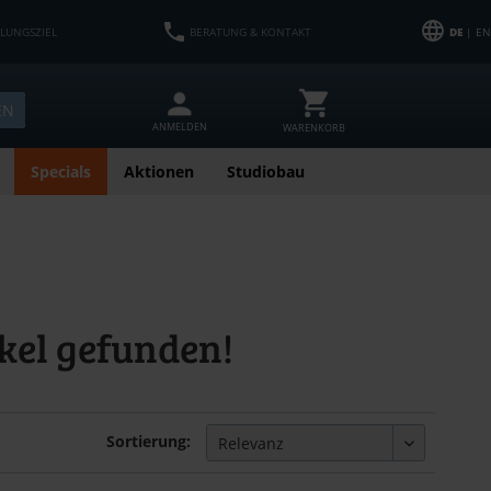
HLUNGSZIEL
BERATUNG & KONTAKT
DE
| EN
EN
ANMELDEN
WARENKORB
Specials
Aktionen
Studiobau
kel gefunden!
Sortierung: