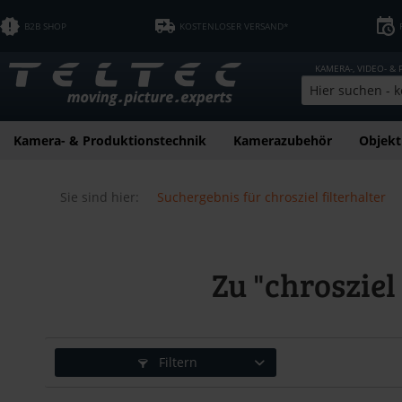
B2B SHOP
KOSTENLOSER VERSAND*
KAMERA-, VIDEO- &
Kamera- & Produktionstechnik
Kamerazubehör
Objekt
Sie sind hier:
Suchergebnis für chrosziel filterhalter
Zu "chrosziel
Filtern