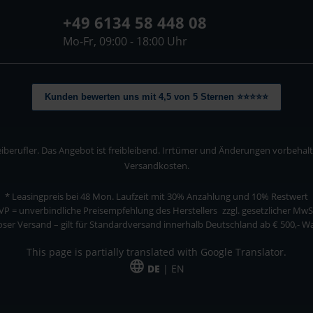
+49 6134 58 448 08
Mo-Fr, 09:00 - 18:00 Uhr
Kunden bewerten uns mit 4,5 von 5 Sternen ⭐⭐⭐⭐⭐
berufler. Das Angebot ist freibleibend. Irrtümer und Änderungen vorbehalten
Versandkosten.
* Leasingpreis bei 48 Mon.
Laufzeit mit 30% Anzahlung und 10% Restwert
VP = unverbindliche Preisempfehlung des Herstellers
zzgl. gesetzlicher MwS
ser Versand – gilt für Standardversand innerhalb Deutschland ab € 500,- 
This page is partially translated with Google Translator.
DE
| EN
ler. Das Angebot ist freibleibend. Irrtümer und Änderungen vorbehalten. Alle Pre
*Leasingpreis bei 48 Mon.