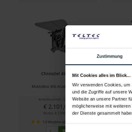
Zustimmung
Chrosziel 456-30
Mit Cookies alles im Blick...
Wir verwenden Cookies, um I
MatteBox 456 Academy Triple
Ma
und die Zugriffe auf unsere 
Website an unsere Partner fü
Artikelnummer: 12242462
€ 2.101,00
möglicherweise mit weiteren
-10%
der Dienste gesammelt habe
Brutto: € 2.500,19
1-2 Wochen ab Bestellung