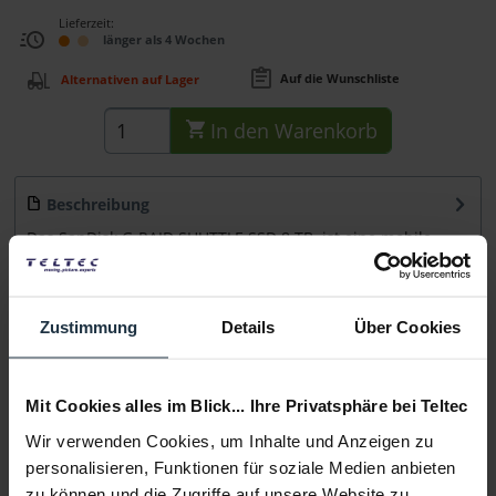
Lieferzeit:
länger als 4 Wochen
Auf die Wunschliste
Alternativen auf Lager
In den
Warenkorb
Beschreibung
Das SanDisk G-RAID SHUTTLE SSD 8 TB ist eine mobile
RAID SSD-Lösung mit 8-Bays und...
mehr
Beratung
Zustimmung
Details
Über Cookies
Medien
Mit Cookies alles im Blick... Ihre Privatsphäre bei Teltec
Wir verwenden Cookies, um Inhalte und Anzeigen zu
Infos zu Hersteller & Produktsicherheit
personalisieren, Funktionen für soziale Medien anbieten
Folgende Infos zum Hersteller sind verfübar......
mehr
zu können und die Zugriffe auf unsere Website zu