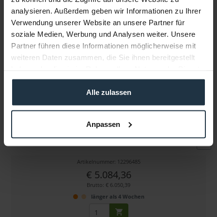
analysieren. Außerdem geben wir Informationen zu Ihrer
Verwendung unserer Website an unsere Partner für
Weitere Artikel von SanDisk Professional ansehen
soziale Medien, Werbung und Analysen weiter. Unsere
Partner führen diese Informationen möglicherweise mit
weiteren Daten zusammen, die Sie ihnen bereitgestellt
haben oder die sie im Rahmen Ihrer Nutzung der Dienste
gesammelt haben.
Alle zulassen
SanDisk Professional G-RAID SHUTTLE SSD 8 TB
Anpassen
mobile RAID-SSD Lösung mit 8-Bays, Thunderbolt 3...
Artikelnummer: 12296485
€ 5.084,36
Brutto: € 6.050,39
länger als 4 Wochen