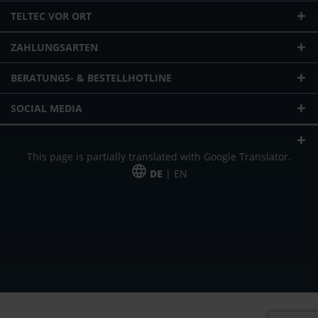
TELTEC VOR ORT
ZAHLUNGSARTEN
BERATUNGS- & BESTELLHOTLINE
SOCIAL MEDIA
This page is partially translated with Google Translator.
DE
| EN
* zzgl. Versandkosten
Unser Angebot richtet sich an gewerbliche Kunden, Selbständige und
Freiberufler. Das Angebot ist freibleibend. Irrtümer und Änderungen
vorbehalten. Alle Preise in Euro und zzgl. der gesetzlich gültigen
Mehrwertsteuer & Versandkosten.
*Leasingpreis bei 48 Mon.
*Leasingpreis bei 48 Mon.
VPE = Verpackungseinheit
UVP = unverbindliche Preisempfehlung des Herstellers (Nettopreis)