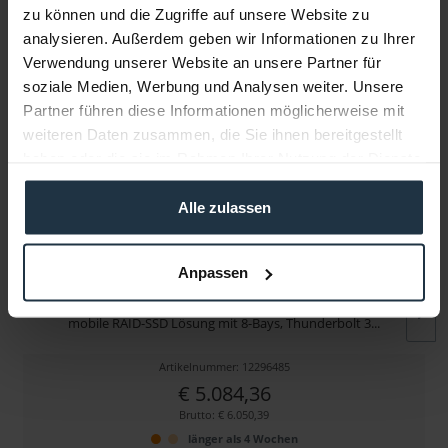
zu können und die Zugriffe auf unsere Website zu
Folgende Infos zum Hersteller sind verfübar......
mehr
analysieren. Außerdem geben wir Informationen zu Ihrer
Verwendung unserer Website an unsere Partner für
Weitere Artikel von SanDisk Professional ansehen
soziale Medien, Werbung und Analysen weiter. Unsere
Partner führen diese Informationen möglicherweise mit
weiteren Daten zusammen, die Sie ihnen bereitgestellt
haben oder die sie im Rahmen Ihrer Nutzung der Dienste
gesammelt haben.
Alle zulassen
Anpassen
SanDisk Professional G-RAID SHUTTLE SSD 8 TB
mobile RAID-SSD Lösung mit 8-Bays, Thunderbolt 3...
Artikelnummer: 12296485
€ 5.084,36
Brutto: € 6.050,39
länger als 4 Wochen