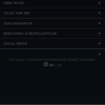
ÜBER TELTEC
TELTEC VOR ORT
ZAHLUNGSARTEN
BERATUNGS- & BESTELLHOTLINE
SOCIAL MEDIA
This page is partially translated with Google Translator.
DE
| EN
* zzgl. Versandkosten
Unser Angebot richtet sich an gewerbliche Kunden, Selbständige und
Freiberufler. Das Angebot ist freibleibend. Irrtümer und Änderungen
vorbehalten. Alle Preise in Euro und zzgl. der gesetzlich gültigen
Mehrwertsteuer & Versandkosten.
*Leasingpreis bei 48 Mon.
*Leasingpreis bei 48 Mon.
VPE = Verpackungseinheit
UVP = unverbindliche Preisempfehlung des Herstellers (Nettopreis)