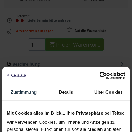
Lieferzeit:
Liefertermin bitte anfragen
Auf die Wunschliste
Alternativen auf Lager
In den
Warenkorb
Beschreibung
Das SanDisk Professional G-RAID Shuttle 4 ist ein 4-Bay
RAID mit einer...
mehr
Zustimmung
Details
Über Cookies
Beratung
Medien
Mit Cookies alles im Blick... Ihre Privatsphäre bei Teltec
Wir verwenden Cookies, um Inhalte und Anzeigen zu
personalisieren, Funktionen für soziale Medien anbieten
Infos zu Hersteller & Produktsicherheit