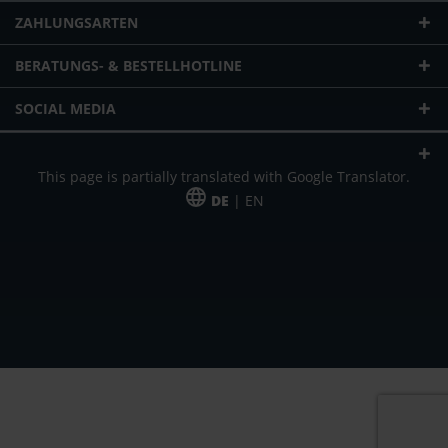
ZAHLUNGSARTEN
BERATUNGS- & BESTELLHOTLINE
SOCIAL MEDIA
This page is partially translated with Google Translator.
DE
| EN
* zzgl. Versandkosten
Unser Angebot richtet sich an gewerbliche Kunden, Selbständige und
Freiberufler. Das Angebot ist freibleibend. Irrtümer und Änderungen
vorbehalten. Alle Preise in Euro und zzgl. der gesetzlich gültigen
Mehrwertsteuer & Versandkosten.
*Leasingpreis bei 48 Mon.
*Leasingpreis bei 48 Mon.
VPE = Verpackungseinheit
UVP = unverbindliche Preisempfehlung des Herstellers (Nettopreis)