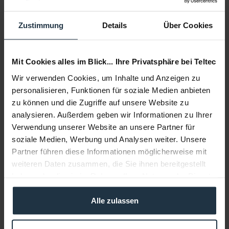
Zustimmung
Details
Über Cookies
Mit Cookies alles im Blick... Ihre Privatsphäre bei Teltec
Wir verwenden Cookies, um Inhalte und Anzeigen zu
personalisieren, Funktionen für soziale Medien anbieten
SanDisk SDXC Extreme PRO 128 GB 200 MB/s
zu können und die Zugriffe auf unsere Website zu
analysieren. Außerdem geben wir Informationen zu Ihrer
SDXC 128 GB UHS-I Speicherkarte, V30
Verwendung unserer Website an unsere Partner für
soziale Medien, Werbung und Analysen weiter. Unsere
Artikelnummer: 12305558
€ 46,23
Partner führen diese Informationen möglicherweise mit
weiteren Daten zusammen, die Sie ihnen bereitgestellt
Brutto: € 55,01
haben oder die sie im Rahmen Ihrer Nutzung der Dienste
sofort ab Lager
gesammelt haben.
Alle zulassen