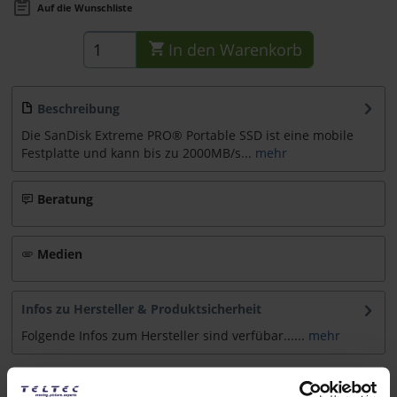
Auf die Wunschliste
In den
Warenkorb
Beschreibung
Die SanDisk Extreme PRO® Portable SSD ist eine mobile
Festplatte und kann bis zu 2000MB/s...
mehr
Beratung
Medien
Infos zu Hersteller & Produktsicherheit
Folgende Infos zum Hersteller sind verfübar......
mehr
Weitere Artikel von SanDisk ansehen