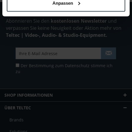
Anpassen
Abonnieren Sie den
kostenlosen Newsletter
und
verpassen Sie keine Neuigkeit oder Aktion mehr von
Teltec | Video-, Audio- & Studio-Equipment.
Der Bestimmung zum
Datenschutz
stimme ich
zu
SHOP INFORMATIONEN
ÜBER TELTEC
Brands
Solutions