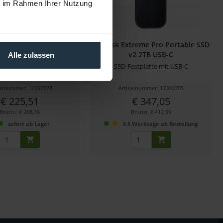
ie im Rahmen Ihrer Nutzung
treme Pro Portable SSD
SanDisk Extreme Pro Portable SSD
v2 1TB USB-C
v2 2TB USB-C
Alle zulassen
-Festplatte mit USB-C
SSD-Festplatte mit USB-C
kelnummer: 12297078
Artikelnummer: 12300705
€ 225,51
€ 347,05
Brutto: € 268,36
Brutto: € 412,99
sofort ab Lager
3-5 Werktage ab Bestellung