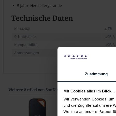
5 Jahre Herstellergarantie
Technische Daten
Kapazität
4 TB
Schnittstelle
USB 3.
Kompatibilität
USB 3.
Abmessungen
8,95 x
Zustimmung
Weitere Artikel von SanDisk ansehen
Mit Cookies alles im Blick...
Wir verwenden Cookies, um I
und die Zugriffe auf unsere 
Website an unsere Partner fü