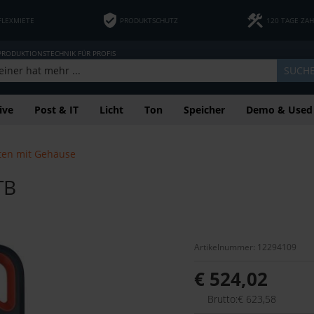
FLEXMIETE
PRODUKTSCHUTZ
120 TAGE ZA
 PRODUKTIONSTECHNIK FÜR PROFIS
SUCH
ive
Post & IT
Licht
Ton
Speicher
Demo & Used
tten mit Gehäuse
TB
Artikelnummer: 12294109
€ 524,02
Brutto:€ 623,58