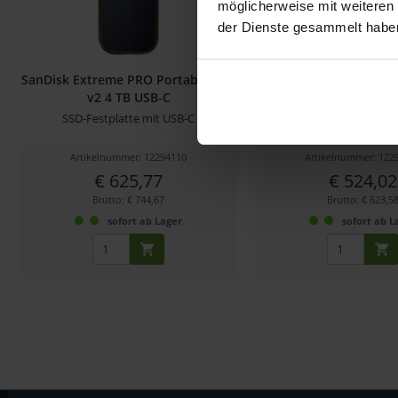
möglicherweise mit weiteren
der Dienste gesammelt habe
SanDisk Extreme PRO Portable SSD
SanDisk Extreme Porta
v2 4 TB USB-C
SSD-Festplatte mit USB-C
portable SSD mit U
Artikelnummer: 12294110
Artikelnummer: 122
€ 625,77
€ 524,02
Brutto: € 744,67
Brutto: € 623,5
sofort ab Lager
sofort ab L