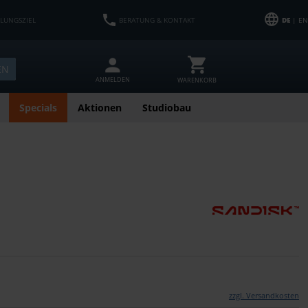
HLUNGSZIEL
BERATUNG & KONTAKT
DE
| EN
EN
ANMELDEN
WARENKORB
Specials
Aktionen
Studiobau
zzgl. Versandkosten