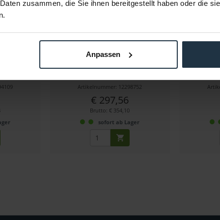
 Daten zusammen, die Sie ihnen bereitgestellt haben oder die s
n.
ble SSD 4 TB
SanDisk Extreme Portable SSD V2 2
SanDisk Ex
TB USB-C
Anpassen
SB 3.2
Externe Festplatte 2 TB, USB 3.2 Gen 2
1 TB SSD
94109
Artikelnummer: 12298752
Arti
€ 297,56
8
Brutto: € 354,10
ager
sofort ab Lager