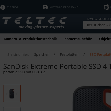
B2B SHOP
KOSTENLOSER VERSAND*
KAMERA-, VIDEO- &
Kamera- & Produktionstechnik
Kamerazubehör
Objekt
Sie sind hier:
Speicher
/
Festplatten
/
SSD Festpla
SanDisk Extreme Portable SSD 4 
portable SSD mit USB 3.2