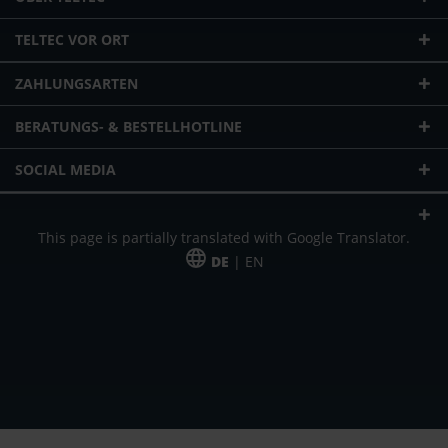
TELTEC VOR ORT
ZAHLUNGSARTEN
BERATUNGS- & BESTELLHOTLINE
SOCIAL MEDIA
This page is partially translated with Google Translator.
DE
| EN
* zzgl. Versandkosten
Unser Angebot richtet sich an gewerbliche Kunden, Selbständige und
Freiberufler. Das Angebot ist freibleibend. Irrtümer und Änderungen
vorbehalten. Alle Preise in Euro und zzgl. der gesetzlich gültigen
Mehrwertsteuer & Versandkosten.
*Leasingpreis bei 48 Mon.
*Leasingpreis bei 48 Mon.
VPE = Verpackungseinheit
UVP = unverbindliche Preisempfehlung des Herstellers (Nettopreis)