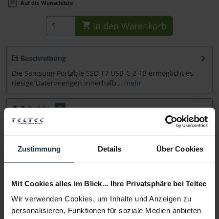
Auf die Wunschliste
In den
Warenkorb
Beschreibung
Die Samsung Portable SSD T7 USB-C 2 TB ermöglicht es
riesige Datenmengen innerhalb...
mehr
Zubehör
2
Zubehör und Empfehlungen
Beratung
Zustimmung
Details
Über Cookies
Medien
Mit Cookies alles im Blick... Ihre Privatsphäre bei Teltec
Wir verwenden Cookies, um Inhalte und Anzeigen zu
Infos zu Hersteller & Produktsicherheit
personalisieren, Funktionen für soziale Medien anbieten