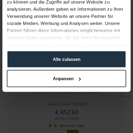
zu können und die Zugriffe auf unsere Website zu
Folgende Infos zum Hersteller sind verfübar......
mehr
analysieren. Außerdem geben wir Informationen zu Ihrer
Verwendung unserer Website an unsere Partner für
Weitere Artikel von Samsung ansehen
soziale Medien, Werbung und Analysen weiter. Unsere
Partner führen diese Informationen möglicherweise mit
weiteren Daten zusammen, die Sie ihnen bereitgestellt
haben oder die sie im Rahmen Ihrer Nutzung der Dienste
gesammelt haben.
Alle zulassen
Samsung SSD T7 2TB Titan grey USB-C
Anpassen
2TB Externe USB Typ C SSD-Festplatte
Artikelnummer: 12304289
€ 452,93
Brutto: € 538,99
sofort ab Lager