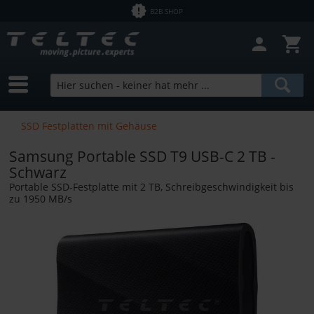
B2B SHOP
Filter schließen
Sofort lieferbar
Hersteller
SmallRig
Preis
SSD Festplatten mit Gehäuse
Samsung Portable SSD T9 USB-C 2 TB -
von
0,01 €
bis
37800,00 €
Schwarz
Portable SSD-Festplatte mit 2 TB, Schreibgeschwindigkeit bis
zu 1950 MB/s