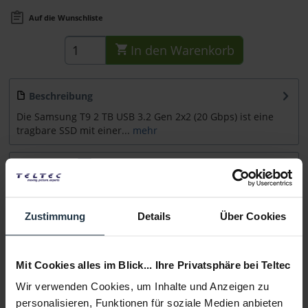
Auf die Wunschliste
In den
Warenkorb
Beschreibung
Die Samsung T9 2 TB USB 3.2 Gen 2x2 (20 Gbps) ist eine
tragbare SSD mit einer...
mehr
Zubehör
1
Zubehör und Empfehlungen
Zustimmung
Details
Über Cookies
Beratung
Mit Cookies alles im Blick... Ihre Privatsphäre bei Teltec
Medien
Wir verwenden Cookies, um Inhalte und Anzeigen zu
personalisieren, Funktionen für soziale Medien anbieten
Infos zu Hersteller & Produktsicherheit