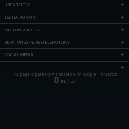
ÜBER TELTEC
TELTEC VOR ORT
ZAHLUNGSARTEN
BERATUNGS- & BESTELLHOTLINE
SOCIAL MEDIA
This page is partially translated with Google Translator.
DE
| EN
* zzgl. Versandkosten
Unser Angebot richtet sich an gewerbliche Kunden, Selbständige und
Freiberufler. Das Angebot ist freibleibend. Irrtümer und Änderungen
vorbehalten. Alle Preise in Euro und zzgl. der gesetzlich gültigen
Mehrwertsteuer & Versandkosten.
*Leasingpreis bei 48 Mon.
*Leasingpreis bei 48 Mon.
VPE = Verpackungseinheit
UVP = unverbindliche Preisempfehlung des Herstellers (Nettopreis)