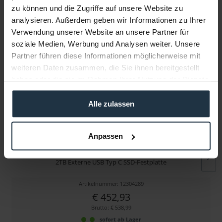
zu können und die Zugriffe auf unsere Website zu
Folgende Infos zum Hersteller sind verfübar......
mehr
analysieren. Außerdem geben wir Informationen zu Ihrer
Verwendung unserer Website an unsere Partner für
soziale Medien, Werbung und Analysen weiter. Unsere
Weitere Artikel von Samsung ansehen
Partner führen diese Informationen möglicherweise mit
weiteren Daten zusammen, die Sie ihnen bereitgestellt
haben oder die sie im Rahmen Ihrer Nutzung der Dienste
gesammelt haben.
Alle zulassen
Anpassen
Samsung SSD T7 2TB Titan grey USB-C
2TB Externe USB Typ C SSD-Festplatte
Artikelnummer: 12304289
€ 452,93
Brutto: € 538,99
sofort ab Lager