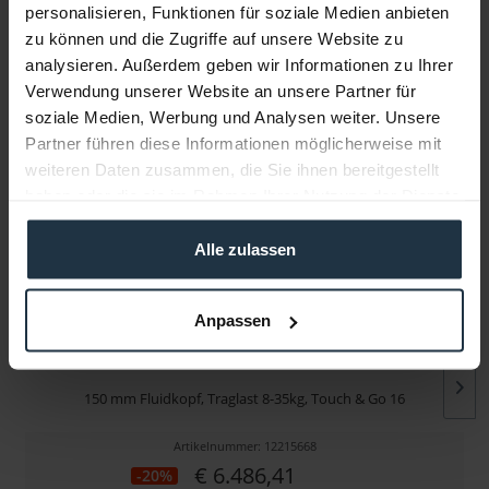
personalisieren, Funktionen für soziale Medien anbieten
zu können und die Zugriffe auf unsere Website zu
Infos zu Hersteller & Produktsicherheit
analysieren. Außerdem geben wir Informationen zu Ihrer
Folgende Infos zum Hersteller sind verfübar......
mehr
Verwendung unserer Website an unsere Partner für
soziale Medien, Werbung und Analysen weiter. Unsere
Weitere Artikel von Sachtler ansehen
Partner führen diese Informationen möglicherweise mit
weiteren Daten zusammen, die Sie ihnen bereitgestellt
haben oder die sie im Rahmen Ihrer Nutzung der Dienste
gesammelt haben.
Alle zulassen
Anpassen
Sachtler Video 25 Plus
150 mm Fluidkopf, Traglast 8-35kg, Touch & Go 16
Artikelnummer: 12215668
€ 6.486,41
-20%