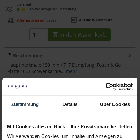
Lieferzeit:
3-5 Werktage ab Bestellung
Auf die Wunschliste
Alternativen auf Lager
In den
Warenkorb
Beschreibung
Hauptmerkmale 150 mm / 7+7 Dämpfung, Touch & Go
Platte 16, 2 Schwenkarme...
mehr
Zubehör
11
Zubehör und Empfehlungen
Zustimmung
Details
Über Cookies
Beratung
Mit Cookies alles im Blick... Ihre Privatsphäre bei Teltec
Medien
Wir verwenden Cookies, um Inhalte und Anzeigen zu