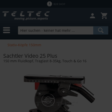
B2B SHOP
Filter schließen
Sofort lieferbar
Hersteller
CARTONI
Preis
Stativ-Köpfe 150mm
Sachtler
Sachtler Video 25 Plus
von
4,16 €
bis
41858,00 €
150 mm Fluidkopf, Traglast 8-35kg, Touch & Go 16