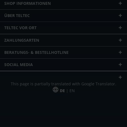
SHOP INFORMATIONEN
ÜBER TELTEC
TELTEC VOR ORT
ZAHLUNGSARTEN
BERATUNGS- & BESTELLHOTLINE
SOCIAL MEDIA
This page is partially translated with Google Translator.
DE
| EN
* zzgl. Versandkosten
Unser Angebot richtet sich an gewerbliche Kunden, Selbständige und
Freiberufler. Das Angebot ist freibleibend. Irrtümer und Änderungen
vorbehalten. Alle Preise in Euro und zzgl. der gesetzlich gültigen
Mehrwertsteuer & Versandkosten.
*Leasingpreis bei 48 Mon.
*Leasingpreis bei 48 Mon.