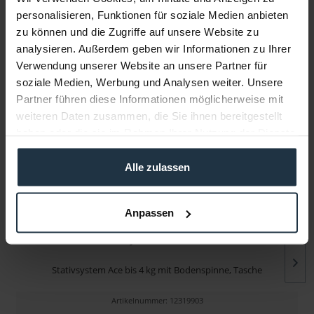
personalisieren, Funktionen für soziale Medien anbieten
zu können und die Zugriffe auf unsere Website zu
Infos zu Hersteller & Produktsicherheit
analysieren. Außerdem geben wir Informationen zu Ihrer
Folgende Infos zum Hersteller sind verfübar......
mehr
Verwendung unserer Website an unsere Partner für
soziale Medien, Werbung und Analysen weiter. Unsere
Partner führen diese Informationen möglicherweise mit
Weitere Artikel von Sachtler ansehen
weiteren Daten zusammen, die Sie ihnen bereitgestellt
haben oder die sie im Rahmen Ihrer Nutzung der Dienste
gesammelt haben.
Alle zulassen
Anpassen
Sachtler System Ace M GS Mk II
Stativsystem Ace bis 4 kg mit Bodenspinne, Tasche
Artikelnummer: 12319903