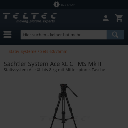
B2B SHOP
Filter schließen
Sofort lieferbar
Hersteller
Sachtler
Preis
Stativ-Systeme / Sets 60/75mm
Sachtler System Ace XL CF MS Mk II
von
0,01 €
bis
5900,00 €
Stativsystem Ace XL bis 8 kg mit Mittelspinne, Tasche