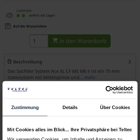
Lieferzeit:
sofort ab Lager
Auf die Wunschliste
In den
Warenkorb
Beschreibung
Das Sachtler System Ace XL CF MS Mk II ist ein 75 mm
Stativsystem mit Mittelspinne und...
mehr
Zubehör
3
Zubehör und Empfehlungen
Zustimmung
Details
Über Cookies
Beratung
Mit Cookies alles im Blick... Ihre Privatsphäre bei Teltec
Medien
Wir verwenden Cookies, um Inhalte und Anzeigen zu