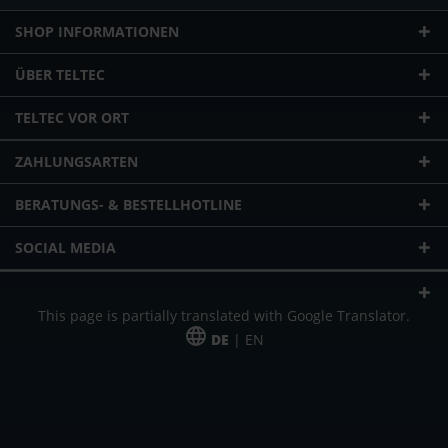
SHOP INFORMATIONEN
ÜBER TELTEC
TELTEC VOR ORT
ZAHLUNGSARTEN
BERATUNGS- & BESTELLHOTLINE
SOCIAL MEDIA
This page is partially translated with Google Translator.
DE
| EN
* zzgl. Versandkosten
Unser Angebot richtet sich an gewerbliche Kunden, Selbständige und
Freiberufler. Das Angebot ist freibleibend. Irrtümer und Änderungen
vorbehalten. Alle Preise in Euro und zzgl. der gesetzlich gültigen
Mehrwertsteuer & Versandkosten.
*Leasingpreis bei 48 Mon.