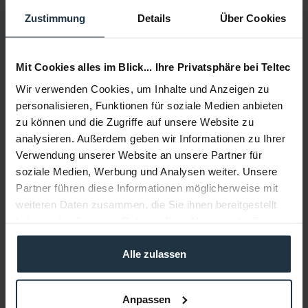
Zustimmung
Details
Über Cookies
Weitere Artikel von Rode ansehen
Mit Cookies alles im Blick... Ihre Privatsphäre bei Teltec
Wir verwenden Cookies, um Inhalte und Anzeigen zu
personalisieren, Funktionen für soziale Medien anbieten
zu können und die Zugriffe auf unsere Website zu
analysieren. Außerdem geben wir Informationen zu Ihrer
Verwendung unserer Website an unsere Partner für
Rode BLIMP Mark II
soziale Medien, Werbung und Analysen weiter. Unsere
Partner führen diese Informationen möglicherweise mit
Korbwindschutzsystem für Mikrofone bis max. 325 mm
weiteren Daten zusammen, die Sie ihnen bereitgestellt
haben oder die sie im Rahmen Ihrer Nutzung der Dienste
Artikelnummer: 12256080
gesammelt haben.
€ 189,10
-23%
Alle zulassen
Brutto: € 225,03
Liefertermin bitte anfragen
Anpassen