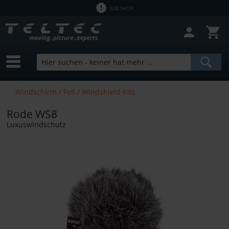
B2B SHOP
Windschirm / Fell / Windshield Kits
Rode WS8
Luxuswindschutz