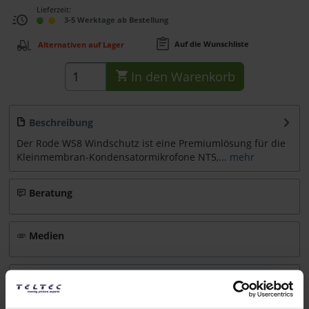
Lieferzeit:
3-5 Werktage ab Bestellung
Auf die Wunschliste
Alternativen auf Lager
In den
Warenkorb
Beschreibung
Der Rode WS8 Windschutz ist eine Premiumlösung für die
Kleinmembran-Kondensatormikrofone NT5,...
mehr
Beratung
Medien
Infos zu Hersteller & Produktsicherheit
Folgende Infos zum Hersteller sind verfübar......
mehr