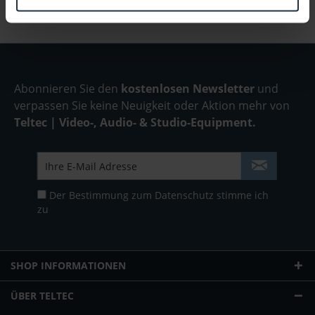
Abonnieren Sie den
kostenlosen Newsletter
und
verpassen Sie keine Neuigkeit oder Aktion mehr von
Teltec | Video-, Audio- & Studio-Equipment.
Der Bestimmung zum
Datenschutz
stimme ich
zu
SHOP INFORMATIONEN
ÜBER TELTEC