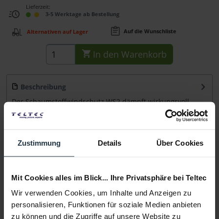
Lieferzeit:
3-5 Werktage ab Bestellung
Auf die Wunschliste
Alternativen auf Lager
In den
Warenkorb
Beschreibung
Der Schaumstoffwindschutz WS2 dämpft wirkungsvoll
Windgeräusche passend für: NT1-A, NT2-A,...
mehr
Beratung
Zustimmung
Details
Über Cookies
Medien
Mit Cookies alles im Blick... Ihre Privatsphäre bei Teltec
Wir verwenden Cookies, um Inhalte und Anzeigen zu
Infos zu Hersteller & Produktsicherheit
personalisieren, Funktionen für soziale Medien anbieten
Folgende Infos zum Hersteller sind verfübar......
mehr
zu können und die Zugriffe auf unsere Website zu