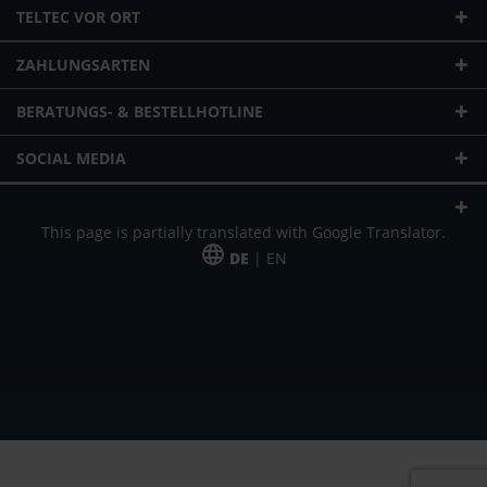
TELTEC VOR ORT
ZAHLUNGSARTEN
BERATUNGS- & BESTELLHOTLINE
SOCIAL MEDIA
This page is partially translated with Google Translator.
DE
| EN
* zzgl. Versandkosten
Unser Angebot richtet sich an gewerbliche Kunden, Selbständige und
Freiberufler. Das Angebot ist freibleibend. Irrtümer und Änderungen
vorbehalten. Alle Preise in Euro und zzgl. der gesetzlich gültigen
Mehrwertsteuer & Versandkosten.
*Leasingpreis bei 48 Mon.
*Leasingpreis bei 48 Mon.
VPE = Verpackungseinheit
UVP = unverbindliche Preisempfehlung des Herstellers (Nettopreis)