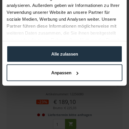
analysieren. Außerdem geben wir Informationen zu Ihrer
Verwendung unserer Website an unsere Partner für
Weitere Artikel von Rode ansehen
soziale Medien, Werbung und Analysen weiter. Unsere
Partner führen diese Informationen möglicherweise mit
weiteren Daten zusammen, die Sie ihnen bereitgestellt
haben oder die sie im Rahmen Ihrer Nutzung der Dienste
gesammelt haben.
Alle zulassen
Rode BLIMP Mark II
Anpassen
Korbwindschutzsystem für Mikrofone bis max. 325 mm
Artikelnummer: 12256080
€ 189,10
-23%
Brutto: € 225,03
Liefertermin bitte anfragen