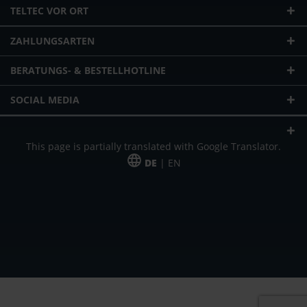
TELTEC VOR ORT
ZAHLUNGSARTEN
BERATUNGS- & BESTELLHOTLINE
SOCIAL MEDIA
This page is partially translated with Google Translator.
DE
| EN
* zzgl. Versandkosten
Unser Angebot richtet sich an gewerbliche Kunden, Selbständige und
Freiberufler. Das Angebot ist freibleibend. Irrtümer und Änderungen
vorbehalten. Alle Preise in Euro und zzgl. der gesetzlich gültigen
Mehrwertsteuer & Versandkosten.
*Leasingpreis bei 48 Mon.
*Leasingpreis bei 48 Mon.
VPE = Verpackungseinheit
UVP = unverbindliche Preisempfehlung des Herstellers (Nettopreis)