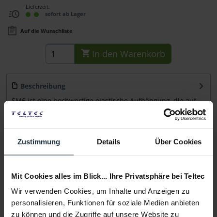
Lieferzeit:
sofort ab Lager
Auf die Wunschliste
In den
Warenkorb
Beschreibung
SM6 ist eine hochwertige elastische Aufhängung, die auf
viele Großmembranmikrofone von Rode...
mehr
Beratung
Zustimmung
Details
Über Cookies
Medien
Mit Cookies alles im Blick... Ihre Privatsphäre bei Teltec
Wir verwenden Cookies, um Inhalte und Anzeigen zu
Infos zu Hersteller & Produktsicherheit
personalisieren, Funktionen für soziale Medien anbieten
Folgende Infos zum Hersteller sind verfübar......
mehr
zu können und die Zugriffe auf unsere Website zu