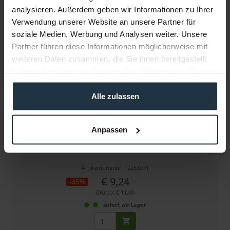
analysieren. Außerdem geben wir Informationen zu Ihrer
Verwendung unserer Website an unsere Partner für
Weitere Artikel von Rode ansehen
soziale Medien, Werbung und Analysen weiter. Unsere
Partner führen diese Informationen möglicherweise mit
weiteren Daten zusammen, die Sie ihnen bereitgestellt
haben oder die sie im Rahmen Ihrer Nutzung der Dienste
gesammelt haben.
Alle zulassen
Rode BOOMPOLE CLIP
Anpassen
Kabelklemmen für Tonangeln (5er-Pack)
Artikelnummer: 12253071
€ 9,24
-45%
Brutto: € 11,00
sofort ab Lager