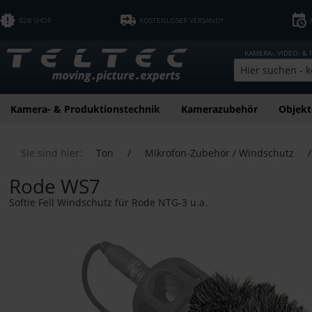
B2B SHOP
KOSTENLOSER VERSAND*
KAMERA-, VIDEO- &
Kamera- & Produktionstechnik
Kamerazubehör
Objekt
Sie sind hier:
Ton
/
Mikrofon-Zubehör / Windschutz
/
Rode WS7
Softie Fell Windschutz für Rode NTG-3 u.a.