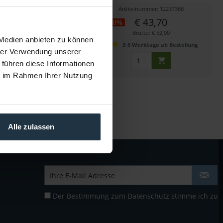
kelnummer: 12253067
Artikelnummer: 12237368
€ 16,64
€ 43,70
-20%
Brutto: € 19,80
Brutto: € 52,00
 Medien anbieten zu können
sofort ab Lager
3-5 Werktage ab Bestellung
hrer Verwendung unserer
 führen diese Informationen
ie im Rahmen Ihrer Nutzung
Alle zulassen
Der Bestimmung zum
Datenschutz
stimme ich zu