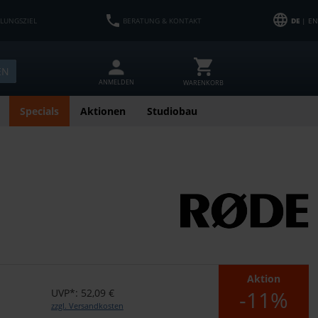
HLUNGSZIEL
BERATUNG & KONTAKT
DE
| EN
EN
ANMELDEN
WARENKORB
Specials
Aktionen
Studiobau
Aktion
-11%
UVP*: 52,09 €
zzgl. Versandkosten