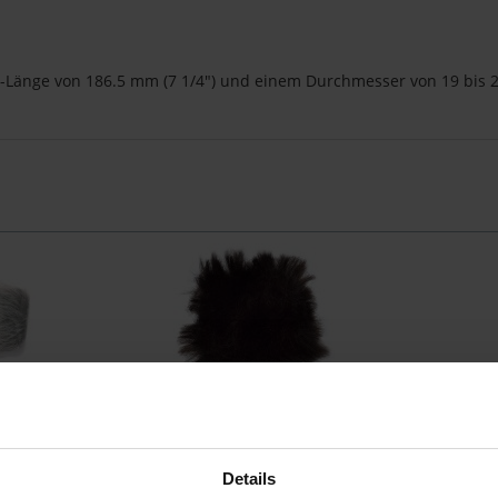
ot-Länge von 186.5 mm (7 1/4") und einem Durchmesser von 19 bis
at
Rode MINIFUR-LAV
Mic, NTG-1,
Ersatzfellwindschutz für Lavalier (3er-
Ersatz-Popsch
Details
3
Pack), schwarz