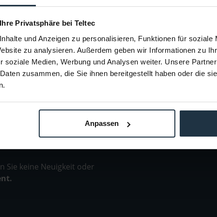
30686
Artikelnummer: 12253066
Arti
€ 12,03
-32%
-29%
 Ihre Privatsphäre bei Teltec
Brutto: € 14,32
nhalte und Anzeigen zu personalisieren, Funktionen für soziale
ager
sofort ab Lager
Website zu analysieren. Außerdem geben wir Informationen zu I
r soziale Medien, Werbung und Analysen weiter. Unsere Partner
 Daten zusammen, die Sie ihnen bereitgestellt haben oder die s
n.
Anpassen
 Sie keine Neuigkeit oder
ent.