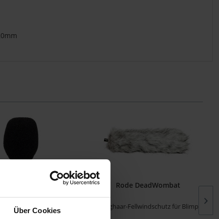
 20mm
Rode WS-LAV
Rode DeadWombat
utz für Lavalier (3er-Pack),
Langhaar-Fellwindschutz für Blimp
Über Cookies
schwarz