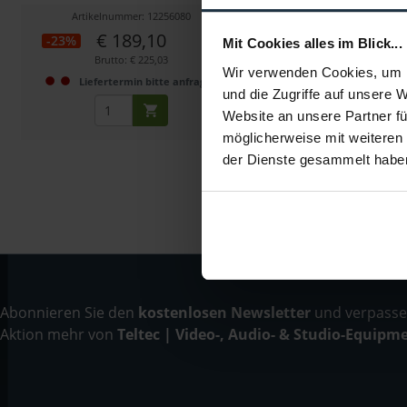
Artikelnummer: 12256080
Artikelnummer: 122
€ 189,10
€ 33,10
-23%
-10%
Mit Cookies alles im Blick...
Brutto: € 225,03
Brutto: € 39,39
Wir verwenden Cookies, um I
Liefertermin bitte anfragen
sofort ab L
und die Zugriffe auf unsere 
Website an unsere Partner fü
möglicherweise mit weiteren
der Dienste gesammelt habe
Abonnieren Sie den
kostenlosen Newsletter
und verpassen
Aktion mehr von
Teltec | Video-, Audio- & Studio-Equipm