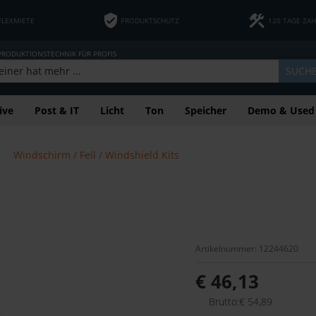
FLEXMIETE
PRODUKTSCHUTZ
120 TAGE ZA
 PRODUKTIONSTECHNIK FÜR PROFIS
SUCH
ive
Post & IT
Licht
Ton
Speicher
Demo & Used
Windschirm / Fell / Windshield Kits
Artikelnummer: 12244620
€ 46,13
Brutto:€ 54,89