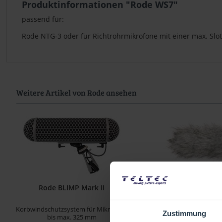
Produktinformationen "Rode WS7"
passend für:
Rode NTG-3 oder für Richtrohrmikrofone mit einer max. Sl
Weitere Artikel von Rode ansehen
Rode BLIMP Mark II
Rode DeadC
Korbwindschutzsystem für Mikrofone
Fellwindschutz für Video
Zustimmung
bis max. 325 mm
NTG-2 u.NTG-