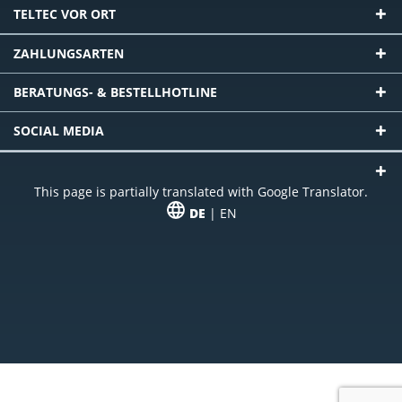
TELTEC VOR ORT
ZAHLUNGSARTEN
BERATUNGS- & BESTELLHOTLINE
SOCIAL MEDIA
This page is partially translated with Google Translator.
DE
| EN
* zzgl. Versandkosten
Unser Angebot richtet sich an gewerbliche Kunden, Selbständige und
Freiberufler. Das Angebot ist freibleibend. Irrtümer und Änderungen
vorbehalten. Alle Preise in Euro und zzgl. der gesetzlich gültigen
Mehrwertsteuer & Versandkosten.
*Leasingpreis bei 48 Mon.
*Leasingpreis bei 48 Mon.
VPE = Verpackungseinheit
UVP = unverbindliche Preisempfehlung des Herstellers (Nettopreis)