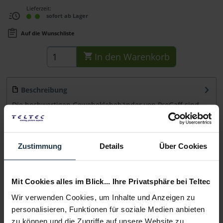
Lieferzeit:
sofort ab Lager
Auf die Wunschliste
In den
Warenkorb
Beschreibung
Die hochwertigen Gewebeklebebänder von ProGaff sind
stark und dadurch vielseitig...
mehr
Beratung
Zustimmung
Details
Über Cookies
Medien
Mit Cookies alles im Blick... Ihre Privatsphäre bei Teltec
Wir verwenden Cookies, um Inhalte und Anzeigen zu
Infos zu Hersteller & Produktsicherheit
personalisieren, Funktionen für soziale Medien anbieten
Folgende Infos zum Hersteller sind verfübar......
mehr
zu können und die Zugriffe auf unsere Website zu