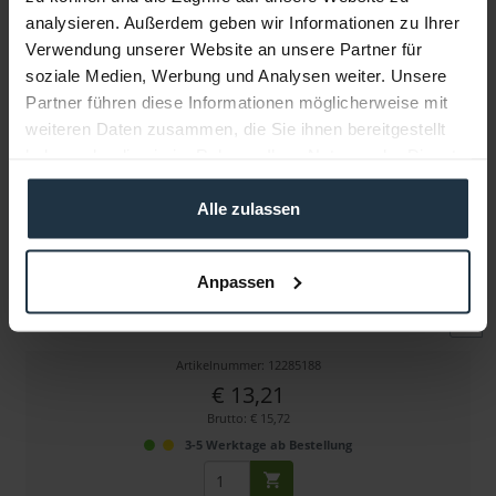
analysieren. Außerdem geben wir Informationen zu Ihrer
Verwendung unserer Website an unsere Partner für
Weitere Artikel von ProGaff ansehen
soziale Medien, Werbung und Analysen weiter. Unsere
Partner führen diese Informationen möglicherweise mit
weiteren Daten zusammen, die Sie ihnen bereitgestellt
haben oder die sie im Rahmen Ihrer Nutzung der Dienste
gesammelt haben.
Alle zulassen
ProGaff Pocket Spike Stack Neon (5 Farben)
Anpassen
5er Set Gewebeklebeband in verschiedenen Farben
Artikelnummer: 12285188
€ 13,21
Brutto: € 15,72
3-5 Werktage ab Bestellung