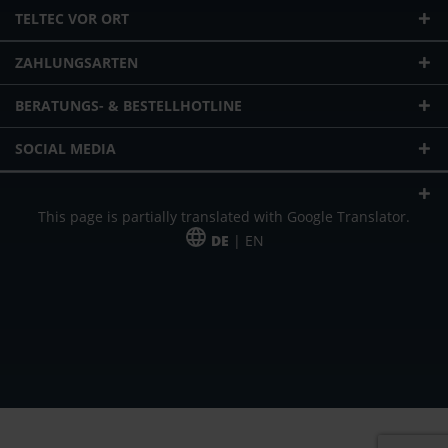
TELTEC VOR ORT
ZAHLUNGSARTEN
BERATUNGS- & BESTELLHOTLINE
SOCIAL MEDIA
This page is partially translated with Google Translator.
DE
| EN
* zzgl. Versandkosten
Unser Angebot richtet sich an gewerbliche Kunden, Selbständige und
Freiberufler. Das Angebot ist freibleibend. Irrtümer und Änderungen
vorbehalten. Alle Preise in Euro und zzgl. der gesetzlich gültigen
Mehrwertsteuer & Versandkosten.
*Leasingpreis bei 48 Mon.
*Leasingpreis bei 48 Mon.
VPE = Verpackungseinheit
UVP = unverbindliche Preisempfehlung des Herstellers (Nettopreis)