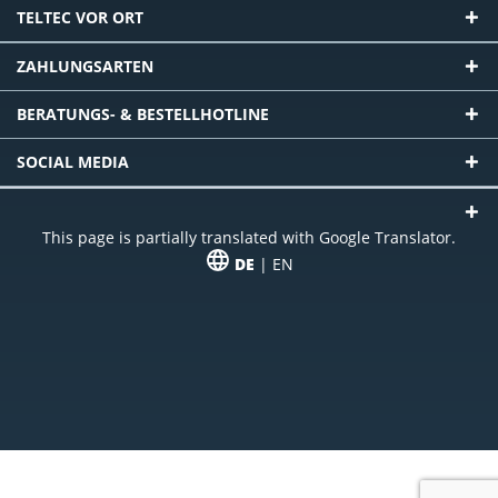
TELTEC VOR ORT
ZAHLUNGSARTEN
BERATUNGS- & BESTELLHOTLINE
SOCIAL MEDIA
This page is partially translated with Google Translator.
DE
| EN
* zzgl. Versandkosten
Unser Angebot richtet sich an gewerbliche Kunden, Selbständige und
Freiberufler. Das Angebot ist freibleibend. Irrtümer und Änderungen
vorbehalten. Alle Preise in Euro und zzgl. der gesetzlich gültigen
Mehrwertsteuer & Versandkosten.
*Leasingpreis bei 48 Mon.
*Leasingpreis bei 48 Mon.
VPE = Verpackungseinheit
UVP = unverbindliche Preisempfehlung des Herstellers (Nettopreis)