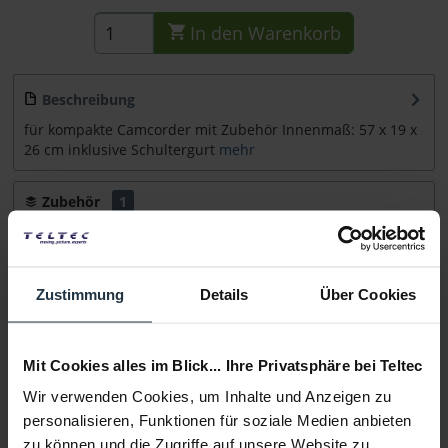
In den
Warenkorb
Beschreibung
für kompakte Camcorder mit Zubehör Innenmaß: 57 x 19 x
26 cm inklusive Schultergurt
mehr
Zubehör
1
Zubehör und Empfehlungen
Beratung
Zustimmung
Details
Über Cookies
Medien
Mit Cookies alles im Blick... Ihre Privatsphäre bei Teltec
Wir verwenden Cookies, um Inhalte und Anzeigen zu
Infos zu Hersteller & Produktsicherheit
personalisieren, Funktionen für soziale Medien anbieten
Folgende Infos zum Hersteller sind verfübar......
mehr
zu können und die Zugriffe auf unsere Website zu