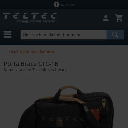
B2B SHOP
Filter schließen
Sofort lieferbar
Hersteller
HPRC
Preis
Tasche Kompaktkamera
Porta Brace CTC-1B
von
2,53 €
bis
9800,00 €
Kameratasche Traveller, schwarz