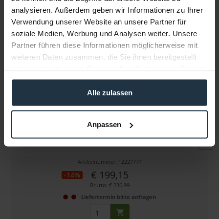
analysieren. Außerdem geben wir Informationen zu Ihrer
Verwendung unserer Website an unsere Partner für
Weitere Artikel von Porta Brace ansehen
soziale Medien, Werbung und Analysen weiter. Unsere
Partner führen diese Informationen möglicherweise mit
weiteren Daten zusammen, die Sie ihnen bereitgestellt
haben oder die sie im Rahmen Ihrer Nutzung der Dienste
gesammelt haben.
Alle zulassen
Porta Brace CS-DV3R
Anpassen
Kameratasche, schwarz
Artikelnummer: 12227777
€ 199,15
-14%
Brutto: € 236,99
Liefertermin bitte anfragen