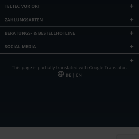
TELTEC VOR ORT
ZAHLUNGSARTEN
BERATUNGS- & BESTELLHOTLINE
SOCIAL MEDIA
This page is partially translated with Google Translator.
DE
| EN
* zzgl. Versandkosten
Unser Angebot richtet sich an gewerbliche Kunden, Selbständige und
Freiberufler. Das Angebot ist freibleibend. Irrtümer und Änderungen
vorbehalten. Alle Preise in Euro und zzgl. der gesetzlich gültigen
Mehrwertsteuer & Versandkosten.
*Leasingpreis bei 48 Mon.
*Leasingpreis bei 48 Mon.
VPE = Verpackungseinheit
UVP = unverbindliche Preisempfehlung des Herstellers (Nettopreis)