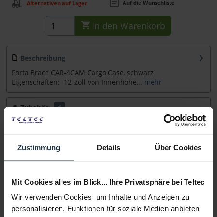
Auf die Wunschliste
Alternativen auf Lager
In den
Warenkorb
Beschreibung
Porta Brace CAR-4CAM Cargo Case, schwarz
Eigenschaften: -12-Zoll von Innenhöhe...
mehr
Zubehör
1
Zubehör und Empfehlungen
Beratung
Zustimmung
Details
Über Cookies
Medien
Mit Cookies alles im Blick... Ihre Privatsphäre bei Teltec
Wir verwenden Cookies, um Inhalte und Anzeigen zu
Infos zu Hersteller & Produktsicherheit
personalisieren, Funktionen für soziale Medien anbieten