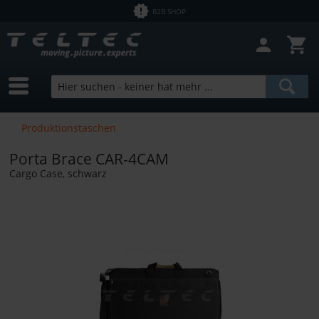
B2B SHOP
Filter schließen
Sofort lieferbar
Hersteller
Porta Brace
Preis
Produktionstaschen
Porta Brace CAR-4CAM
von
0,01 €
bis
5900,00 €
Cargo Case, schwarz