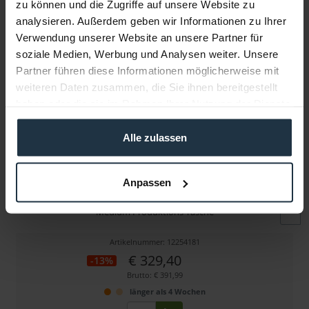
zu können und die Zugriffe auf unsere Website zu
Folgende Infos zum Hersteller sind verfübar......
mehr
analysieren. Außerdem geben wir Informationen zu Ihrer
Verwendung unserer Website an unsere Partner für
Weitere Artikel von Porta Brace ansehen
soziale Medien, Werbung und Analysen weiter. Unsere
Partner führen diese Informationen möglicherweise mit
weiteren Daten zusammen, die Sie ihnen bereitgestellt
haben oder die sie im Rahmen Ihrer Nutzung der Dienste
gesammelt haben.
Alle zulassen
Porta Brace PC-333B
Anpassen
Medium Produktions Tasche
Artikelnummer: 12254181
€ 329,40
-13%
Brutto: € 391,99
länger als 4 Wochen