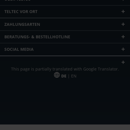
TELTEC VOR ORT
ZAHLUNGSARTEN
BERATUNGS- & BESTELLHOTLINE
SOCIAL MEDIA
This page is partially translated with Google Translator.
DE
| EN
* zzgl. Versandkosten
Unser Angebot richtet sich an gewerbliche Kunden, Selbständige und
Freiberufler. Das Angebot ist freibleibend. Irrtümer und Änderungen
vorbehalten. Alle Preise in Euro und zzgl. der gesetzlich gültigen
Mehrwertsteuer & Versandkosten.
*Leasingpreis bei 48 Mon.
*Leasingpreis bei 48 Mon.
VPE = Verpackungseinheit
UVP = unverbindliche Preisempfehlung des Herstellers (Nettopreis)