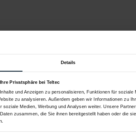
Details
 Ihre Privatsphäre bei Teltec
nhalte und Anzeigen zu personalisieren, Funktionen für soziale
Website zu analysieren. Außerdem geben wir Informationen zu I
r soziale Medien, Werbung und Analysen weiter. Unsere Partner
 Daten zusammen, die Sie ihnen bereitgestellt haben oder die s
t DIVEMASTER
PolarPro Variable ND 2-5 Filter 82
Pola
mm MIST...
n.
asseraufnahmen
Peter McKinnon Variabler ND Filter
QuartzLin