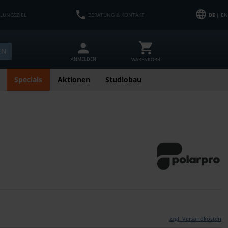
HLUNGSZIEL
BERATUNG & KONTAKT
DE
| EN
EN
ANMELDEN
WARENKORB
Specials
Aktionen
Studiobau
zzgl. Versandkosten