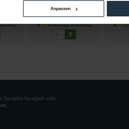
97460
Artikelnummer: 12297519
Arti
Anpassen
€ 302,48
-15%
Brutto: € 359,95
Bestellung
3-5 Werktage ab Bestellung
3-
 Sie keine Neuigkeit oder
ent.