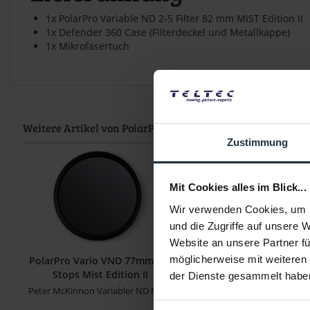
1x PolarPro Variable ND 2-5 Filter 82 mm MIST Edition II
1x Defender 360 Case (Filterdeckel und Metallkappe)
1x Mikrofasertuch
Weitere Artikel von PolarPro ansehen
Zustimmung
Mit Cookies alles im Blick...
Wir verwenden Cookies, um I
und die Zugriffe auf unsere 
Website an unsere Partner fü
möglicherweise mit weiteren
PolarPro Vario VND 77mm 2/5
PolarPro Filter 3er Se
Stops Mist Edition II
für GoPro 9
der Dienste gesammelt habe
Peter McKinnon Variabler ND Filter
3er Set Filter für Unterw