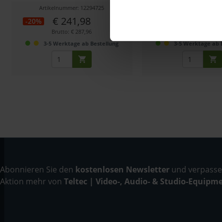
Artikelnummer: 12294725
Artikelnummer: 122
€ 241,98
€ 50,39
-20%
-20%
Brutto: € 287,96
Brutto: € 59,96
3-5 Werktage ab Bestellung
3-5 Werktage ab 
Abonnieren Sie den
kostenlosen Newsletter
und verpassen
Aktion mehr von
Teltec | Video-, Audio- & Studio-Equipm