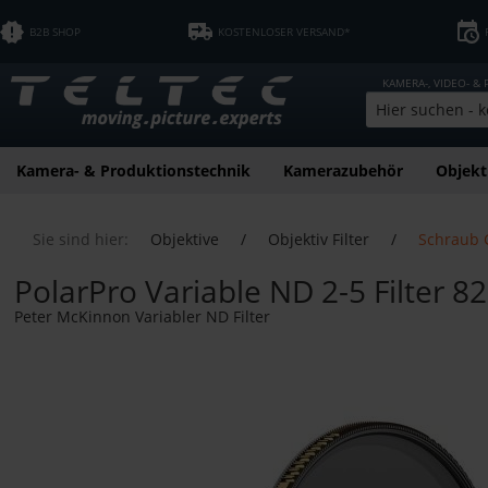
B2B SHOP
KOSTENLOSER VERSAND*
KAMERA-, VIDEO- &
Kamera- & Produktionstechnik
Kamerazubehör
Objekt
Sie sind hier:
Objektive
/
Objektiv Filter
/
Schraub G
PolarPro Variable ND 2-5 Filter 8
Peter McKinnon Variabler ND Filter