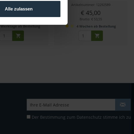
kelnummer: 12292467
Artikelnummer: 12292589
Alle zulassen
€ 100,00
€ 45,00
Brutto: € 119,00
Brutto: € 53,55
5 Werktage ab Bestellung
4 Wochen ab Bestellung
Der Bestimmung zum
Datenschutz
stimme ich zu