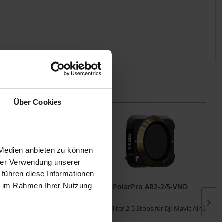
Über Cookies
 Medien anbieten zu können
hrer Verwendung unserer
 führen diese Informationen
ie im Rahmen Ihrer Nutzung
rPro 82-ND16/PL
PolarPro AR2-2/5-VND
e Filter 82 mm ND16 PL
VND Filter 2-5 Stops für DJI Mavic Air 2