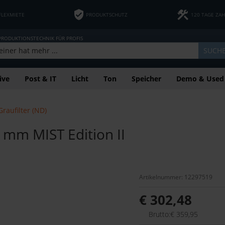
FLEXMIETE
PRODUKTSCHUTZ
120 TAGE ZA
 PRODUKTIONSTECHNIK FÜR PROFIS
SUCH
ive
Post & IT
Licht
Ton
Speicher
Demo & Used
raufilter (ND)
2 mm MIST Edition II
Artikelnummer: 12297519
€ 302,48
Brutto:€ 359,95