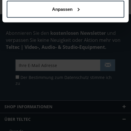
Anpassen
Abonnieren Sie den
kostenlosen Newsletter
und
verpassen Sie keine Neuigkeit oder Aktion mehr von
Teltec | Video-, Audio- & Studio-Equipment.
Der Bestimmung zum
Datenschutz
stimme ich
zu
SHOP INFORMATIONEN
ÜBER TELTEC