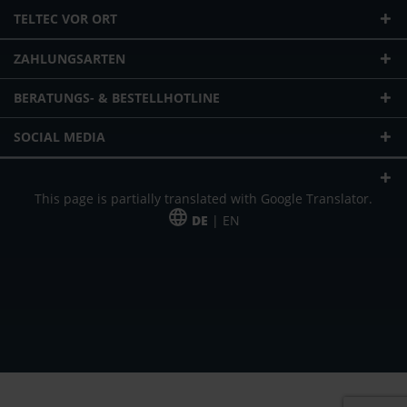
TELTEC VOR ORT
ZAHLUNGSARTEN
BERATUNGS- & BESTELLHOTLINE
SOCIAL MEDIA
This page is partially translated with Google Translator.
DE
| EN
* zzgl. Versandkosten
Unser Angebot richtet sich an gewerbliche Kunden, Selbständige und
Freiberufler. Das Angebot ist freibleibend. Irrtümer und Änderungen
vorbehalten. Alle Preise in Euro und zzgl. der gesetzlich gültigen
Mehrwertsteuer & Versandkosten.
*Leasingpreis bei 48 Mon.
*Leasingpreis bei 48 Mon.
VPE = Verpackungseinheit
UVP = unverbindliche Preisempfehlung des Herstellers (Nettopreis)