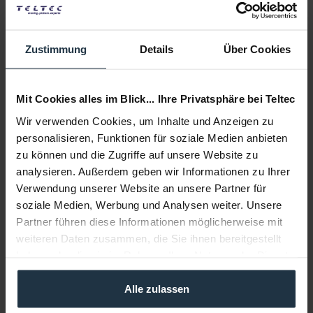
Weitere Artikel von ARRI ansehen
Zustimmung
Details
Über Cookies
Mit Cookies alles im Blick... Ihre Privatsphäre bei Teltec
Wir verwenden Cookies, um Inhalte und Anzeigen zu
personalisieren, Funktionen für soziale Medien anbieten
zu können und die Zugriffe auf unsere Website zu
ARRI KK.0041791 Hi-5 Hand Unit Basic Set
analysieren. Außerdem geben wir Informationen zu Ihrer
Verwendung unserer Website an unsere Partner für
Wireless Camera & Multi-Axis Lens Control Hand Unit
soziale Medien, Werbung und Analysen weiter. Unsere
Artikelnummer: 12297203
Partner führen diese Informationen möglicherweise mit
€ 9.660,00
weiteren Daten zusammen, die Sie ihnen bereitgestellt
Brutto: € 11.495,40
haben oder die sie im Rahmen Ihrer Nutzung der Dienste
4 Wochen ab Bestellung
gesammelt haben.
Alle zulassen