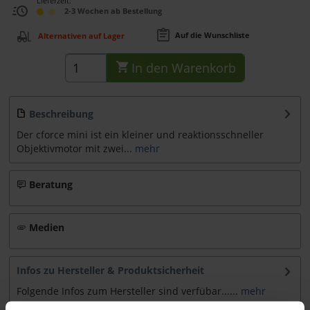
Lieferzeit:
2-3 Wochen ab Bestellung
Auf die Wunschliste
Alternativen auf Lager
In den
Warenkorb
Beschreibung
Der cforce mini ist ein kleiner und reaktionsschneller
Objektivmotor mit zwei...
mehr
Beratung
Medien
Infos zu Hersteller & Produktsicherheit
Folgende Infos zum Hersteller sind verfübar......
mehr