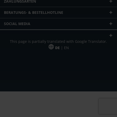
ZAHLUNGSARTEN
BERATUNGS- & BESTELLHOTLINE
SOCIAL MEDIA
This page is partially translated with Google Translator.
DE
| EN
* zzgl. Versandkosten
Unser Angebot richtet sich an gewerbliche Kunden, Selbständige und
Freiberufler. Das Angebot ist freibleibend. Irrtümer und Änderungen
vorbehalten. Alle Preise in Euro und zzgl. der gesetzlich gültigen
Mehrwertsteuer & Versandkosten.
*Leasingpreis bei 48 Mon.
*Leasingpreis bei 48 Mon.
VPE = Verpackungseinheit
UVP = unverbindliche Preisempfehlung des Herstellers (Nettopreis)