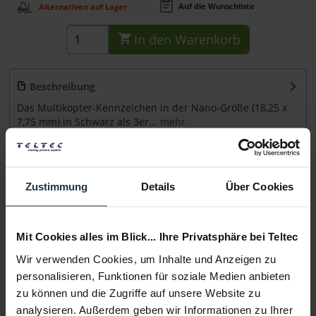
Auf die Wunschliste
Alternativen auf Lager
In den
Warenkorb
Beschreibung
Das Multikopter-Kennzeichen in der Nano-Größe (18,25 x
7,75 mm) in Schwarz als 3er...
mehr
Beratung
Zustimmung
Details
Über Cookies
Medien
Mit Cookies alles im Blick... Ihre Privatsphäre bei Teltec
Infos zu Hersteller & Produktsicherheit
Wir verwenden Cookies, um Inhalte und Anzeigen zu
Folgende Infos zum Hersteller sind verfübar......
mehr
personalisieren, Funktionen für soziale Medien anbieten
zu können und die Zugriffe auf unsere Website zu
analysieren. Außerdem geben wir Informationen zu Ihrer
Weitere Artikel von AGO ansehen