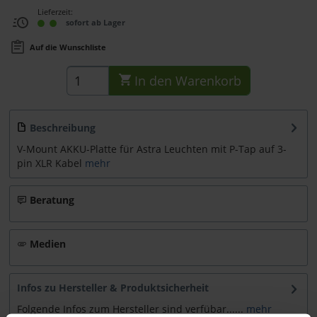
Lieferzeit:
sofort ab Lager
Auf die Wunschliste
In den
Warenkorb
Beschreibung
V-Mount AKKU-Platte für Astra Leuchten mit P-Tap auf 3-
pin XLR Kabel
mehr
Beratung
Medien
Infos zu Hersteller & Produktsicherheit
Folgende Infos zum Hersteller sind verfübar......
mehr