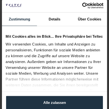
Weitere Artikel von Litepanels ansehen
Zustimmung
Details
Über Cookies
Mit Cookies alles im Blick... Ihre Privatsphäre bei Teltec
Wir verwenden Cookies, um Inhalte und Anzeigen zu
personalisieren, Funktionen für soziale Medien anbieten
zu können und die Zugriffe auf unsere Website zu
Litepanels Astra 1x1 V-Mount Battery plate w/cable
analysieren. Außerdem geben wir Informationen zu Ihrer
Verwendung unserer Website an unsere Partner für
V-Mount Akku Platte für Astra 1 x1 Familie
soziale Medien, Werbung und Analysen weiter. Unsere
Partner führen diese Informationen möglicherweise mit
Artikelnummer: 12252609
weiteren Daten zusammen, die Sie ihnen bereitgestellt
€ 165,55
-8%
haben oder die sie im Rahmen Ihrer Nutzung der Dienste
Brutto: € 197,00
gesammelt haben.
sofort ab Lager
Alle zulassen