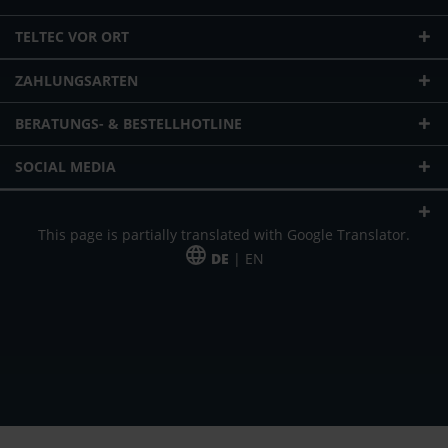
TELTEC VOR ORT
ZAHLUNGSARTEN
BERATUNGS- & BESTELLHOTLINE
SOCIAL MEDIA
This page is partially translated with Google Translator.
DE
| EN
* zzgl. Versandkosten
Unser Angebot richtet sich an gewerbliche Kunden, Selbständige und
Freiberufler. Das Angebot ist freibleibend. Irrtümer und Änderungen
vorbehalten. Alle Preise in Euro und zzgl. der gesetzlich gültigen
Mehrwertsteuer & Versandkosten.
*Leasingpreis bei 48 Mon.
*Leasingpreis bei 48 Mon.
VPE = Verpackungseinheit
UVP = unverbindliche Preisempfehlung des Herstellers (Nettopreis)