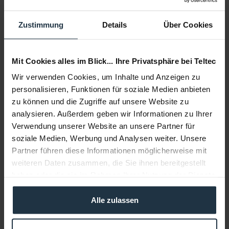
Zustimmung
Details
Über Cookies
Mit Cookies alles im Blick... Ihre Privatsphäre bei Teltec
Wir verwenden Cookies, um Inhalte und Anzeigen zu
personalisieren, Funktionen für soziale Medien anbieten
Manfrotto 077B
zu können und die Zugriffe auf unsere Website zu
analysieren. Außerdem geben wir Informationen zu Ihrer
Autopole Klemmbereich: 1,0 bis 1,7 m, schwarz
Verwendung unserer Website an unsere Partner für
Artikelnummer: 12289045
soziale Medien, Werbung und Analysen weiter. Unsere
€ 100,00
Partner führen diese Informationen möglicherweise mit
-34%
Brutto: € 119,00
weiteren Daten zusammen, die Sie ihnen bereitgestellt
1-2 Wochen ab Bestellung
haben oder die sie im Rahmen Ihrer Nutzung der Dienste
gesammelt haben.
Alle zulassen