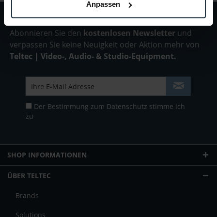
Anpassen
Abonnieren Sie den
kostenlosen Newsletter
und
verpassen Sie keine Neuigkeit oder Aktion mehr von
Teltec | Video-, Audio- & Studio-Equipment.
Der Bestimmung zum
Datenschutz
stimme ich
zu
SHOP INFORMATIONEN
ÜBER TELTEC
Brands
Solutions