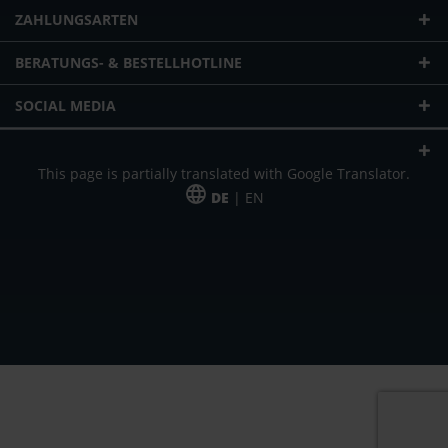
ZAHLUNGSARTEN
BERATUNGS- & BESTELLHOTLINE
SOCIAL MEDIA
This page is partially translated with Google Translator.
DE
| EN
* zzgl. Versandkosten
Unser Angebot richtet sich an gewerbliche Kunden, Selbständige und
Freiberufler. Das Angebot ist freibleibend. Irrtümer und Änderungen
vorbehalten. Alle Preise in Euro und zzgl. der gesetzlich gültigen
Mehrwertsteuer & Versandkosten.
*Leasingpreis bei 48 Mon.
*Leasingpreis bei 48 Mon.
VPE = Verpackungseinheit
UVP = unverbindliche Preisempfehlung des Herstellers (Nettopreis)