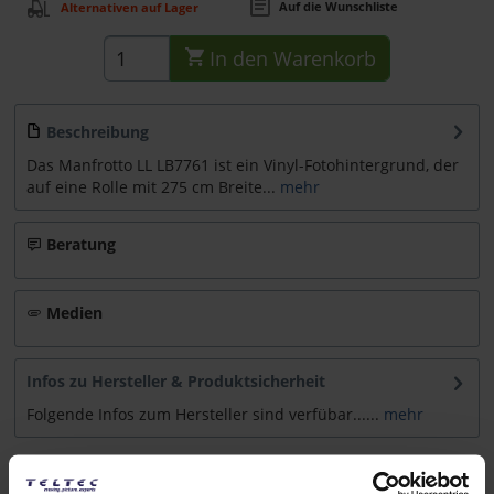
Auf die Wunschliste
Alternativen auf Lager
In den
Warenkorb
Beschreibung
Das Manfrotto LL LB7761 ist ein Vinyl-Fotohintergrund, der
auf eine Rolle mit 275 cm Breite...
mehr
Beratung
Medien
Infos zu Hersteller & Produktsicherheit
Folgende Infos zum Hersteller sind verfübar......
mehr
Weitere Artikel von Manfrotto ansehen