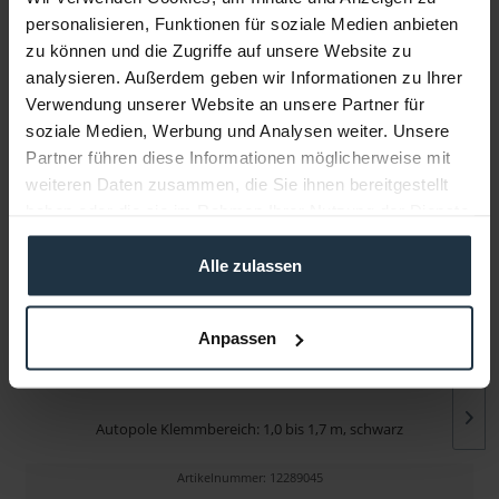
personalisieren, Funktionen für soziale Medien anbieten
zu können und die Zugriffe auf unsere Website zu
Infos zu Hersteller & Produktsicherheit
analysieren. Außerdem geben wir Informationen zu Ihrer
Folgende Infos zum Hersteller sind verfübar......
mehr
Verwendung unserer Website an unsere Partner für
soziale Medien, Werbung und Analysen weiter. Unsere
Partner führen diese Informationen möglicherweise mit
Weitere Artikel von Manfrotto ansehen
weiteren Daten zusammen, die Sie ihnen bereitgestellt
haben oder die sie im Rahmen Ihrer Nutzung der Dienste
gesammelt haben.
Alle zulassen
Anpassen
Manfrotto 077B
Autopole Klemmbereich: 1,0 bis 1,7 m, schwarz
Artikelnummer: 12289045