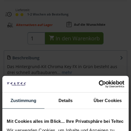
Lieferzeit:
1-2 Wochen ab Bestellung
Auf die Wunschliste
Alternativen auf Lager
In den
Warenkorb
Beschreibung
Das Hintergrund-Kit Chroma Key FX in Grün besteht aus
drei schnell aufbaubaren...
mehr
Zubehör
2
Zubehör und Empfehlungen
Zustimmung
Details
Über Cookies
Beratung
Mit Cookies alles im Blick... Ihre Privatsphäre bei Teltec
Medien
Wir verwenden Cookies, um Inhalte und Anzeigen zu