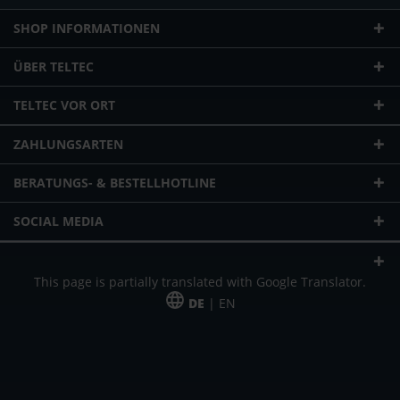
SHOP INFORMATIONEN
ÜBER TELTEC
TELTEC VOR ORT
ZAHLUNGSARTEN
BERATUNGS- & BESTELLHOTLINE
SOCIAL MEDIA
This page is partially translated with Google Translator.
DE
| EN
* zzgl. Versandkosten
Unser Angebot richtet sich an gewerbliche Kunden, Selbständige und
Freiberufler. Das Angebot ist freibleibend. Irrtümer und Änderungen
vorbehalten. Alle Preise in Euro und zzgl. der gesetzlich gültigen
Mehrwertsteuer & Versandkosten.
*Leasingpreis bei 48 Mon.