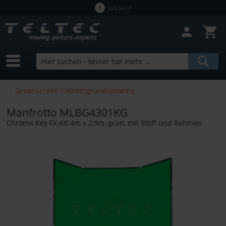
B2B SHOP
Filter schließen
Sofort lieferbar
Hersteller
Manfrotto
Preis
Greenscreen / Hintergrundsysteme
Manfrotto MLBG4301KG
von
7,56 €
bis
5950,00 €
Chroma Key FX Kit 4m x 2,9m, grün, mit Stoff und Rahmen