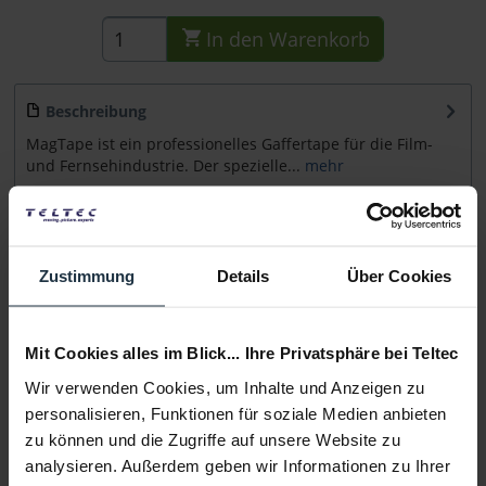
In den
Warenkorb
Beschreibung
MagTape ist ein professionelles Gaffertape für die Film-
und Fernsehindustrie. Der spezielle...
mehr
Beratung
Zustimmung
Details
Über Cookies
Medien
Mit Cookies alles im Blick... Ihre Privatsphäre bei Teltec
Infos zu Hersteller & Produktsicherheit
Wir verwenden Cookies, um Inhalte und Anzeigen zu
Folgende Infos zum Hersteller sind verfübar......
mehr
personalisieren, Funktionen für soziale Medien anbieten
zu können und die Zugriffe auf unsere Website zu
Weitere Artikel von LeMark ansehen
analysieren. Außerdem geben wir Informationen zu Ihrer