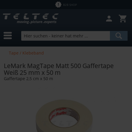
B2B SHOP
Tape / Klebeband
LeMark MagTape Matt 500 Gaffertape
Weiß 25 mm x 50 m
Gaffertape 2,5 cm x 50 m