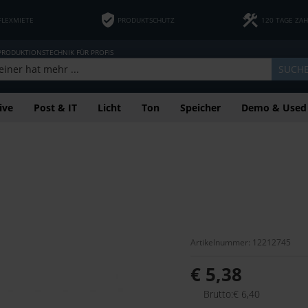
FLEXMIETE
PRODUKTSCHUTZ
120 TAGE ZA
 PRODUKTIONSTECHNIK FÜR PROFIS
SUCH
ive
Post & IT
Licht
Ton
Speicher
Demo & Used
Artikelnummer: 12212745
€ 5,38
Brutto:€ 6,40