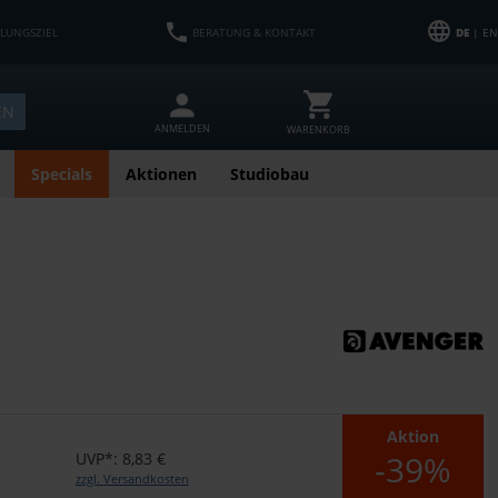
HLUNGSZIEL
BERATUNG & KONTAKT
DE
| EN
EN
ANMELDEN
WARENKORB
Specials
Aktionen
Studiobau
Aktion
-39%
UVP*: 8,83 €
zzgl. Versandkosten