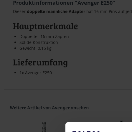
Produktinformationen "Avenger E250"
Dieser
doppelte männliche Adapter
hat 16 mm Pins auf jed
Hauptmerkmale
Doppelter 16 mm Zapfen
Solide Konstruktion
Gewicht: 0.15 kg
Lieferumfang
1x Avenger E250
Weitere Artikel von Avenger ansehen