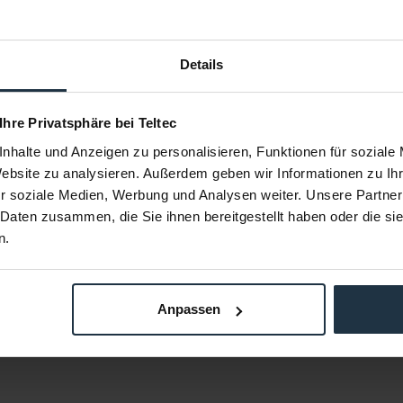
Details
5
Avenger C4465-1
Av
 Ihre Privatsphäre bei Teltec
 mm Zapfen
MP Eye Coupler mit 28mm Hülse
Mini Boom Ar
)
nhalte und Anzeigen zu personalisieren, Funktionen für soziale
Website zu analysieren. Außerdem geben wir Informationen zu I
38739
Artikelnummer: 12271969
Arti
r soziale Medien, Werbung und Analysen weiter. Unsere Partner
€ 36,89
-39%
-36%
 Daten zusammen, die Sie ihnen bereitgestellt haben oder die s
Brutto: € 43,90
n.
estellung
sofort ab Lager
Anpassen