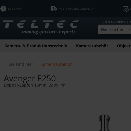
B2B SHOP
KOSTENLOSER VERSAND*
KAMERA-, VIDEO- &
Kamera- & Produktionstechnik
Kamerazubehör
Objekt
Sie sind hier:
Kamerazubehör
Avenger E250
Doppel-Zapfen 16mm, Baby Pin