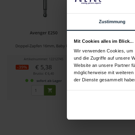
Zustimmung
Avenger E250
Avenger F80
Mit Cookies alles im Blick...
Doppel-Zapfen 16mm, Baby Pin
Montageplatte mit 16
(15,2cm Länge
Wir verwenden Cookies, um I
und die Zugriffe auf unsere 
Artikelnummer: 12212745
Artikelnummer: 122
Website an unsere Partner fü
€ 5,38
€ 15,88
-39%
-36%
möglicherweise mit weiteren
Brutto: € 6,40
Brutto: € 18,90
der Dienste gesammelt habe
sofort ab Lager
1-2 Wochen ab B