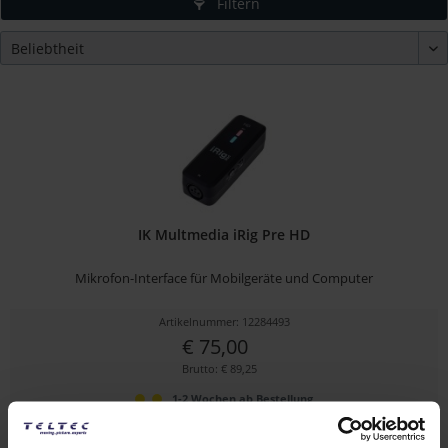
Filtern
IK Multmedia iRig Pre HD
Mikrofon-Interface für Mobilgeräte und Computer
Artikelnummer: 12284493
€ 75,00
Brutto: € 89,25
1-2 Wochen ab Bestellung