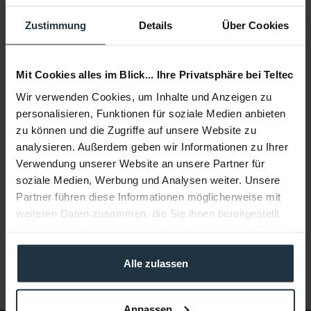
Zustimmung
Details
Über Cookies
Mit Cookies alles im Blick... Ihre Privatsphäre bei Teltec
Wir verwenden Cookies, um Inhalte und Anzeigen zu
personalisieren, Funktionen für soziale Medien anbieten
IK Multimedia iLoud Micro Monitor
zu können und die Zugriffe auf unsere Website zu
analysieren. Außerdem geben wir Informationen zu Ihrer
Aktive Zweiweg-Monitore, 55 - 20.000 Hz
Verwendung unserer Website an unsere Partner für
soziale Medien, Werbung und Analysen weiter. Unsere
Artikelnummer: 12283048
Partner führen diese Informationen möglicherweise mit
€ 269,00
weiteren Daten zusammen, die Sie ihnen bereitgestellt
Brutto: € 320,11
haben oder die sie im Rahmen Ihrer Nutzung der Dienste
länger als 4 Wochen
gesammelt haben.
Alle zulassen
Anpassen