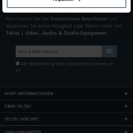
Abonnieren Sie den
kostenlosen Newsletter
und
verpassen Sie keine Neuigkeit oder Aktion mehr von
Teltec | Video-, Audio- & Studio-Equipment.
Der Bestimmung zum
Datenschutz
stimme ich
zu
SHOP INFORMATIONEN
ÜBER TELTEC
TELTEC VOR ORT
ZAHLUNGSARTEN