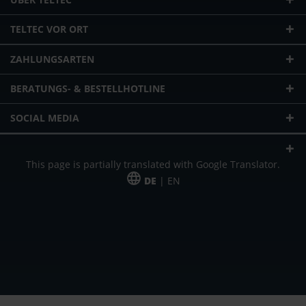
TELTEC VOR ORT
ZAHLUNGSARTEN
BERATUNGS- & BESTELLHOTLINE
SOCIAL MEDIA
This page is partially translated with Google Translator.
DE
| EN
* zzgl. Versandkosten
Unser Angebot richtet sich an gewerbliche Kunden, Selbständige und
Freiberufler. Das Angebot ist freibleibend. Irrtümer und Änderungen
vorbehalten. Alle Preise in Euro und zzgl. der gesetzlich gültigen
Mehrwertsteuer & Versandkosten.
*Leasingpreis bei 48 Mon.
*Leasingpreis bei 48 Mon.
VPE = Verpackungseinheit
UVP = unverbindliche Preisempfehlung des Herstellers (Nettopreis)