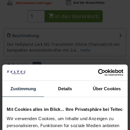
Auf die Wunschliste
Alternativen auf Lager
In den
Warenkorb
Beschreibung
Der Hollyland Lark M2 Transmitter (Shine Charcoal) ist ein
kompaktes Ansteckmikrofon mit 2,4...
mehr
Zubehör
11
Zubehör und Empfehlungen
Zustimmung
Details
Über Cookies
Beratung
Medien
Mit Cookies alles im Blick... Ihre Privatsphäre bei Teltec
Wir verwenden Cookies, um Inhalte und Anzeigen zu
Infos zu Hersteller & Produktsicherheit
personalisieren, Funktionen für soziale Medien anbieten