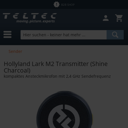
B2B SHOP
Filter schließen
Sofort lieferbar
Hersteller
Hollyland
Preis
Sender
Hollyland Lark M2 Transmitter (Shine
von
0,00 €
bis
8399,16 €
Charcoal)
kompaktes Ansteckmikrofon mit 2,4 GHz Sendefrequenz