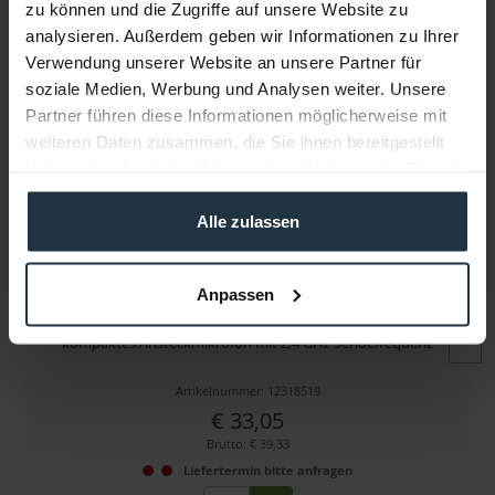
zu können und die Zugriffe auf unsere Website zu
Folgende Infos zum Hersteller sind verfübar......
mehr
analysieren. Außerdem geben wir Informationen zu Ihrer
Verwendung unserer Website an unsere Partner für
Weitere Artikel von Hollyland ansehen
soziale Medien, Werbung und Analysen weiter. Unsere
Partner führen diese Informationen möglicherweise mit
weiteren Daten zusammen, die Sie ihnen bereitgestellt
haben oder die sie im Rahmen Ihrer Nutzung der Dienste
gesammelt haben.
Alle zulassen
Anpassen
Hollyland Lark M2 Transmitter (Shine Charcoal)
kompaktes Ansteckmikrofon mit 2,4 GHz Sendefrequenz
Artikelnummer: 12318519
€ 33,05
Brutto: € 39,33
Liefertermin bitte anfragen