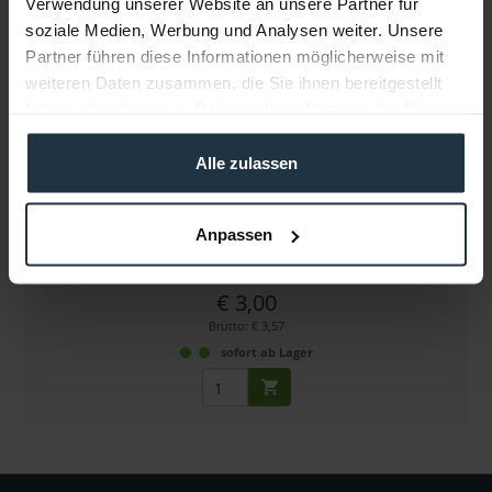
Verwendung unserer Website an unsere Partner für
soziale Medien, Werbung und Analysen weiter. Unsere
Partner führen diese Informationen möglicherweise mit
weiteren Daten zusammen, die Sie ihnen bereitgestellt
haben oder die sie im Rahmen Ihrer Nutzung der Dienste
gesammelt haben.
Alle zulassen
Hedbox RP-DFM50
Akkuplatte für Sony NP-F und Sony L-Akkus
Anpassen
Artikelnummer: 12274138
€ 3,00
Brutto: € 3,57
sofort ab Lager