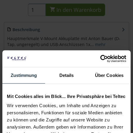
In den
Warenkorb
Beschreibung
Hauptmerkmale V-Mount Akkuplatte mit Anton Bauer (D-
Tap, ungeregelt) und USB-Anschlüssen 1x...
mehr
Beratung
Zustimmung
Details
Über Cookies
Medien
Mit Cookies alles im Blick... Ihre Privatsphäre bei Teltec
Infos zu Hersteller & Produktsicherheit
Folgende Infos zum Hersteller sind verfübar......
mehr
Wir verwenden Cookies, um Inhalte und Anzeigen zu
personalisieren, Funktionen für soziale Medien anbieten
zu können und die Zugriffe auf unsere Website zu
Weitere Artikel von Hedbox ansehen
analysieren. Außerdem geben wir Informationen zu Ihrer