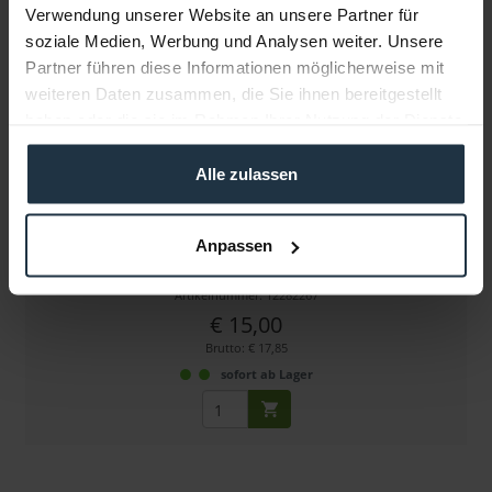
Verwendung unserer Website an unsere Partner für
soziale Medien, Werbung und Analysen weiter. Unsere
Partner führen diese Informationen möglicherweise mit
weiteren Daten zusammen, die Sie ihnen bereitgestellt
haben oder die sie im Rahmen Ihrer Nutzung der Dienste
gesammelt haben.
Alle zulassen
FPS Emaille-Pin (Timecode-Tafel)
Anpassen
hochwertiger Emaille-Ansteckpin
Artikelnummer: 12282267
€ 15,00
Brutto: € 17,85
sofort ab Lager