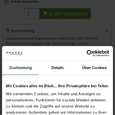
Auf die Wunschliste
In den
Warenkorb
Beschreibung
Hauptmerkmale hochwertiger Metall-Pin der Film Pin
Society beidseitig geprägt Lieferumfang...
mehr
Beratung
Zustimmung
Details
Über Cookies
Medien
Mit Cookies alles im Blick... Ihre Privatsphäre bei Teltec
Infos zu Hersteller & Produktsicherheit
Wir verwenden Cookies, um Inhalte und Anzeigen zu
Folgende Infos zum Hersteller sind verfübar......
mehr
personalisieren, Funktionen für soziale Medien anbieten
zu können und die Zugriffe auf unsere Website zu
Weitere Artikel von Film Pin Society ansehen
analysieren. Außerdem geben wir Informationen zu Ihrer