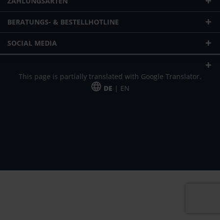
ZAHLUNGSARTEN
BERATUNGS- & BESTELLHOTLINE
SOCIAL MEDIA
This page is partially translated with Google Translator.
DE
| EN
* zzgl. Versandkosten
Unser Angebot richtet sich an gewerbliche Kunden, Selbständige und
Freiberufler. Das Angebot ist freibleibend. Irrtümer und Änderungen
vorbehalten. Alle Preise in Euro und zzgl. der gesetzlich gültigen
Mehrwertsteuer & Versandkosten.
*Leasingpreis bei 48 Mon.
*Leasingpreis bei 48 Mon.
VPE = Verpackungseinheit
UVP = unverbindliche Preisempfehlung des Herstellers (Nettopreis)