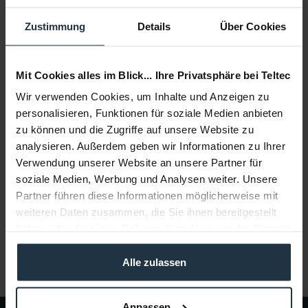
Zustimmung
Details
Über Cookies
Mit Cookies alles im Blick... Ihre Privatsphäre bei Teltec
Wir verwenden Cookies, um Inhalte und Anzeigen zu
FlowCine Serene Spring Arm
personalisieren, Funktionen für soziale Medien anbieten
zu können und die Zugriffe auf unsere Website zu
zweiachsiger Federarm zur Verwendung mit EasyRig
analysieren. Außerdem geben wir Informationen zu Ihrer
Verwendung unserer Website an unsere Partner für
Artikelnummer: 12254107
soziale Medien, Werbung und Analysen weiter. Unsere
€ 825,00
Partner führen diese Informationen möglicherweise mit
Brutto: € 981,75
weiteren Daten zusammen, die Sie ihnen bereitgestellt
2-3 Wochen ab Bestellung
haben oder die sie im Rahmen Ihrer Nutzung der Dienste
gesammelt haben.
Alle zulassen
Anpassen