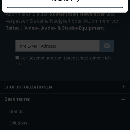
Abonnieren Sie den
kostenlosen Newsletter
und
verpassen Sie keine Neuigkeit oder Aktion mehr von
Teltec | Video-, Audio- & Studio-Equipment.
Der Bestimmung zum
Datenschutz
stimme ich
zu
SHOP INFORMATIONEN
ÜBER TELTEC
Brands
Solutions