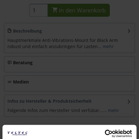
In den
Warenkorb
Beschreibung
Hauptmerkmale Anti-Vibrations-Mount für Black Arm
robust und einfach anzubringen für Lasten...
mehr
Beratung
Medien
Infos zu Hersteller & Produktsicherheit
Folgende Infos zum Hersteller sind verfübar......
mehr
Weitere Artikel von FlowCine ansehen