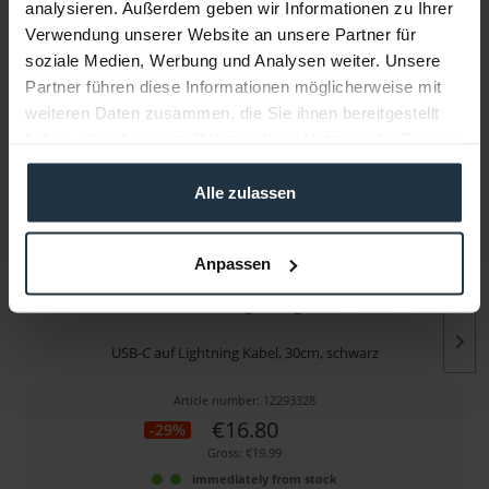
analysieren. Außerdem geben wir Informationen zu Ihrer
Folgende Infos zum Hersteller sind verfübar......
more
Verwendung unserer Website an unsere Partner für
soziale Medien, Werbung und Analysen weiter. Unsere
Partner führen diese Informationen möglicherweise mit
More articles from +++ Rode +++ look at
weiteren Daten zusammen, die Sie ihnen bereitgestellt
haben oder die sie im Rahmen Ihrer Nutzung der Dienste
gesammelt haben.
Alle zulassen
Anpassen
Rode SC15 USB-C auf Lightning Kabel, 30 cm,...
USB-C auf Lightning Kabel, 30cm, schwarz
Article number: 12293328
€16.80
-29%
Gross: €19.99
immediately from stock