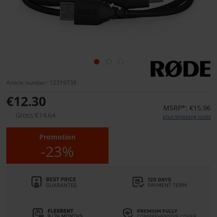
Article number: 12319738
€12.30
MSRP*: €15.96
Gross:€14.64
plus shipping costs
Promotion
-23%