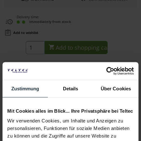
Delivery time:
immediately from stock
Add to wishlist
Add to
shopping cart
Description
Das Rode SC22 ist ein hochwertiges, Hi-Speed USB
zertifiziertes* USB-C auf USB-C Kabel mit 30...
more
Zustimmung
Details
Über Cookies
Consultation
Mit Cookies alles im Blick... Ihre Privatsphäre bei Teltec
Media
Wir verwenden Cookies, um Inhalte und Anzeigen zu
personalisieren, Funktionen für soziale Medien anbieten
zu können und die Zugriffe auf unsere Website zu
Manufacturer & Product Safety Information