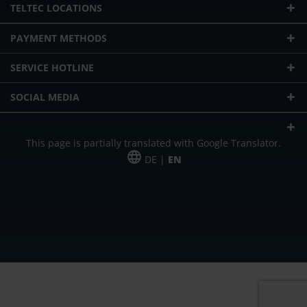
TELTEC LOCATIONS
PAYMENT METHODS
SERVICE HOTLINE
SOCIAL MEDIA
This page is partially translated with Google Translator.
DE |
EN
* plus shipping cost
Our offer is addressed to commercial customers, self-employed and
freelancers. The offer is non-binding. Mistakes and changes reserved. All prices
in Euro and plus the legally valid VAT & shipping costs.
*Leasing price at 48 Mon.
*Leasing price at 48 Mon.
PU = Packaging unit
MSRP = manufacturer's suggested retail price